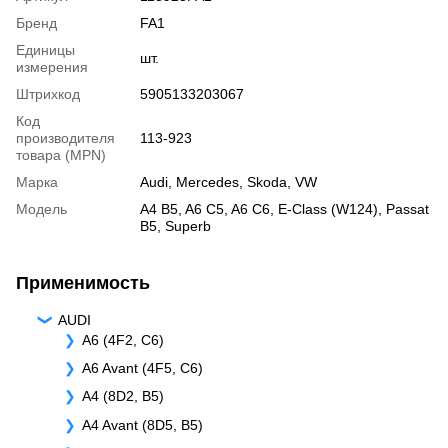
Бренд
FA1
Единицы
шт.
измерения
Штрихкод
5905133203067
Код
производителя
113-923
товара (MPN)
Марка
Audi
,
Mercedes
,
Skoda
,
VW
Модель
A4 B5
,
A6 C5
,
A6 C6
,
E-Class (W124)
,
Passat
B5
,
Superb
Применимость
AUDI
A6 (4F2, C6)
A6 Avant (4F5, C6)
A4 (8D2, B5)
A4 Avant (8D5, B5)