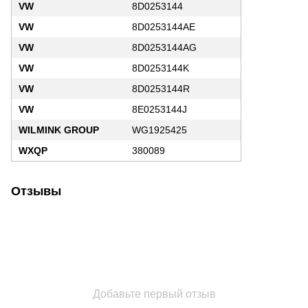
VW
8D0253144
VW
8D0253144AE
VW
8D0253144AG
VW
8D0253144K
VW
8D0253144R
VW
8E0253144J
WILMINK GROUP
WG1925425
WXQP
380089
Отзывы
Добавьте первый отзыв