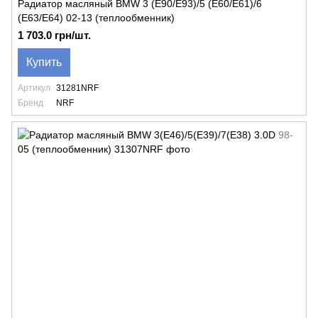
Радиатор масляный BMW 3 (E90/E93)/5 (E60/E61)/6
(E63/E64) 02-13 (теплообменник)
1 703.0 грн/шт.
Купить
Артикул
31281NRF
Бренд
NRF