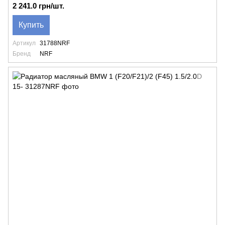
2 241.0 грн/шт.
Купить
Артикул
31788NRF
Бренд
NRF