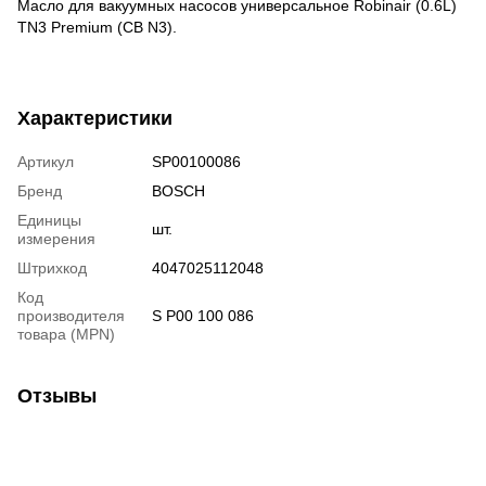
Масло для вакуумных насосов универсальное Robinair (0.6L)
TN3 Premium (CB N3).
Характеристики
Артикул
SP00100086
Бренд
BOSCH
Единицы
шт.
измерения
Штрихкод
4047025112048
Код
производителя
S P00 100 086
товара (MPN)
Отзывы