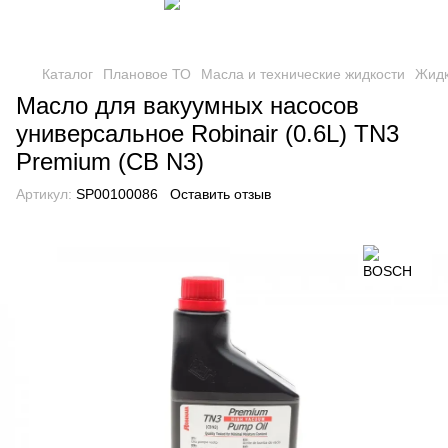
Каталог
Плановое ТО
Масла и технические жидкости
Жидк
Масло для вакуумных насосов
универсальное Robinair (0.6L) TN3
Premium (CB N3)
Артикул:
SP00100086
Оставить отзыв