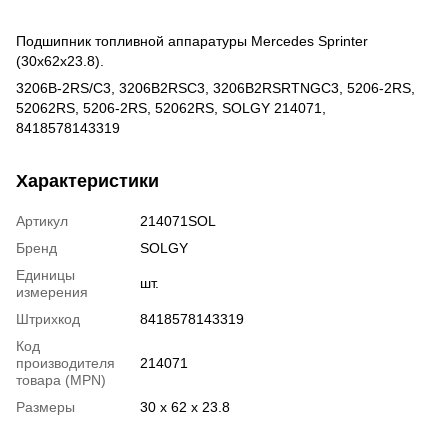
Подшипник топливной аппаратуры Mercedes Sprinter
(30x62x23.8).
3206B-2RS/C3, 3206B2RSC3, 3206B2RSRTNGC3, 5206-2RS,
52062RS, 5206-2RS, 52062RS, SOLGY 214071,
8418578143319
Характеристики
Артикул
214071SOL
Бренд
SOLGY
Единицы
шт.
измерения
Штрихкод
8418578143319
Код
производителя
214071
товара (MPN)
Размеры
30 x 62 x 23.8