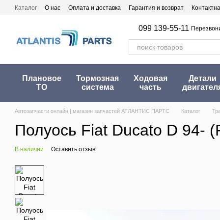
Перейти к основному контенту
Каталог
О нас
Оплата и доставка
Гарантия и возврат
Контактн
099 139-55-11
Перезвон
Плановое
Тормозная
Ходовая
Детали
ТО
система
часть
двигател
Автозапчасти онлайн | магазин запчастей АТЛАНТИС ПАРТС
Каталог
Тр
Полуось Fiat Ducato D 94- (
В наличии
Оставить отзыв