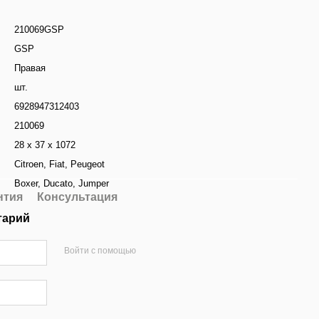
210069GSP
GSP
Правая
шт.
6928947312403
210069
28 x 37 x 1072
Citroen
,
Fiat
,
Peugeot
Boxer
,
Ducato
,
Jumper
нтия
Консультация
тарий
Войти с помощью