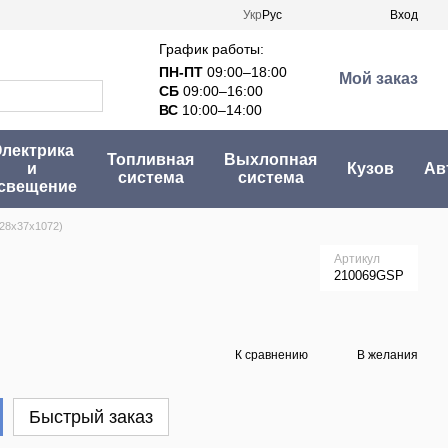
Укр
Рус
Вход
График работы:
ПН-ПТ
09:00–18:00
Мой заказ
СБ
09:00–16:00
ВС
10:00–14:00
лектрика
Топливная
Выхлопная
и
Кузов
Ав
система
система
свещение
(28x37x1072)
Артикул
210069GSP
К сравнению
В желания
Быстрый заказ