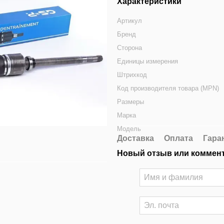
Характеристики
Артикул
Бренд
Сторона
Единицы измерения
Штрихкод
Код производителя товара (MPN)
Размеры
Марка
Модель
Доставка
Оплата
Гара
Новый отзыв или коммен