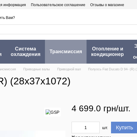
ая информация
Пользовательское соглашение
Отзывы о магазине
ить Вам?
Э
Система
Отопление и
Трансмиссия
я
охлаждения
кондиционер
о
ансмиссия
Приводные валы
Приводной вал
Полуось Fiat Ducato D 94- (R) 
R) (28x37x1072)
4 699.0 грн/шт.
Купить
шт.