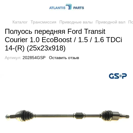
Каталог
Трансмиссия
Приводные валы
Приводной вал
По
Полуось передняя Ford Transit
Courier 1.0 EcoBoost / 1.5 / 1.6 TDCi
14-(R) (25x23x918)
Артикул:
202854GSP
Оставить отзыв