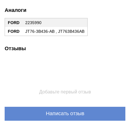
Аналоги
FORD
2235990
FORD
JT76-3B436-AB , JT763B436AB
Отзывы
Добавьте первый отзыв
Написать отзыв