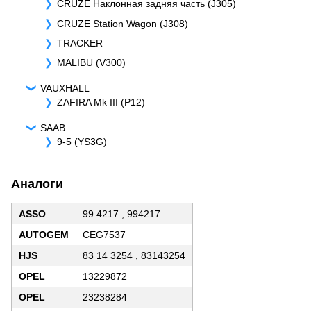
CRUZE Наклонная задняя часть (J305)
CRUZE Station Wagon (J308)
TRACKER
MALIBU (V300)
VAUXHALL
ZAFIRA Mk III (P12)
SAAB
9-5 (YS3G)
Аналоги
ASSO
99.4217 , 994217
AUTOGEM
CEG7537
HJS
83 14 3254 , 83143254
OPEL
13229872
OPEL
23238284