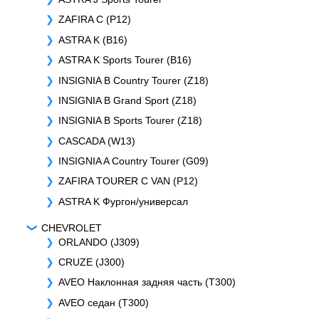
ZAFIRA C (P12)
ASTRA K (B16)
ASTRA K Sports Tourer (B16)
INSIGNIA B Country Tourer (Z18)
INSIGNIA B Grand Sport (Z18)
INSIGNIA B Sports Tourer (Z18)
CASCADA (W13)
INSIGNIA A Country Tourer (G09)
ZAFIRA TOURER C VAN (P12)
ASTRA K Фургон/универсал
CHEVROLET
ORLANDO (J309)
CRUZE (J300)
AVEO Наклонная задняя часть (T300)
AVEO седан (T300)