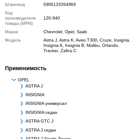
Штрихкод
5905133264969
Код
производителя
120-940
товара (MPN)
Марка
Chevrolet
,
Opel
,
Saab
Модель
Astra J
,
Astra K
,
Aveo T300
,
Cruze
,
Insignia
,
Insignia A
,
Insignia B
,
Malibu
,
Orlando
,
Tracker
,
Zafira C
Применимость
OPEL
ASTRA J
INSIGNIA
INSIGNIA универсал
INSIGNIA седан
ASTRA GTC J
ASTRA J седан
ASTRA J Sports Tourer