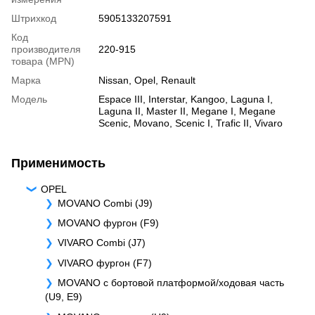
Штрихкод
5905133207591
Код
производителя
220-915
товара (MPN)
Марка
Nissan
,
Opel
,
Renault
Модель
Espace III
,
Interstar
,
Kangoo
,
Laguna I
,
Laguna II
,
Master II
,
Megane I
,
Megane
Scenic
,
Movano
,
Scenic I
,
Trafic II
,
Vivaro
Применимость
OPEL
MOVANO Combi (J9)
MOVANO фургон (F9)
VIVARO Combi (J7)
VIVARO фургон (F7)
MOVANO c бортовой платформой/ходовая часть
(U9, E9)