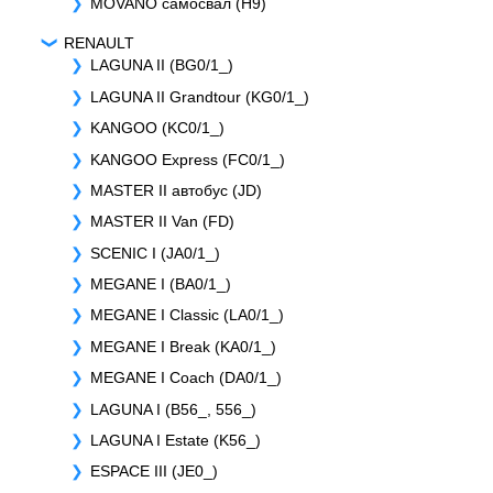
MOVANO самосвал (H9)
RENAULT
LAGUNA II (BG0/1_)
LAGUNA II Grandtour (KG0/1_)
KANGOO (KC0/1_)
KANGOO Express (FC0/1_)
MASTER II автобус (JD)
MASTER II Van (FD)
SCENIC I (JA0/1_)
MEGANE I (BA0/1_)
MEGANE I Classic (LA0/1_)
MEGANE I Break (KA0/1_)
MEGANE I Coach (DA0/1_)
LAGUNA I (B56_, 556_)
LAGUNA I Estate (K56_)
ESPACE III (JE0_)