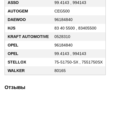
ASSO
99.4143 , 994143
AUTOGEM
CEG500
DAEWOO
96184840
HJS
83 40 5500 , 83405500
KRAFT AUTOMOTIVE
0528310
OPEL
96184840
OPEL
99.4143 , 994143
STELLOX
75-51750-SX , 7551750SX
WALKER
80165
Отзывы