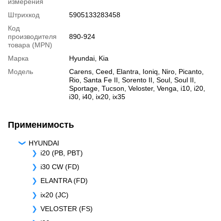
измерения
Штрихкод
5905133283458
Код
производителя
890-924
товара (MPN)
Марка
Hyundai
,
Kia
Модель
Carens
,
Ceed
,
Elantra
,
Ioniq
,
Niro
,
Picanto
,
Rio
,
Santa Fe II
,
Sorento II
,
Soul
,
Soul II
,
Sportage
,
Tucson
,
Veloster
,
Venga
,
i10
,
i20
,
i30
,
i40
,
ix20
,
ix35
Применимость
HYUNDAI
i20 (PB, PBT)
i30 CW (FD)
ELANTRA (FD)
ix20 (JC)
VELOSTER (FS)