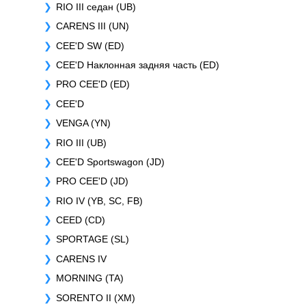
RIO III седан (UB)
CARENS III (UN)
CEE'D SW (ED)
CEE'D Наклонная задняя часть (ED)
PRO CEE'D (ED)
CEE'D
VENGA (YN)
RIO III (UB)
CEE'D Sportswagon (JD)
PRO CEE'D (JD)
RIO IV (YB, SC, FB)
CEED (CD)
SPORTAGE (SL)
CARENS IV
MORNING (TA)
SORENTO II (XM)