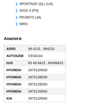
SPORTAGE (QL) (US)
SOUL II (PS)
PICANTO (JA)
NIRO
Аналоги
ASSO
99.4215 , 994215
AUTOGEM
CEG6116
HJS
83 49 8423 , 83498423
HYUNDAI
287511R000
HYUNDAI
287512B200
HYUNDAI
287512B250
HYUNDAI
287513S000
KIA
287511R000