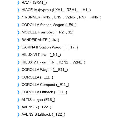
RAV 4 (SXA1_)
HIACE IV фургон (LXH1_, RZH1_, LH1_)
4 RUNNER (RN5_, LN5_, VZN6_, RN7_, RN6_)
COROLLA Station Wagon (_E9_)
MODELL F автобус (_R2_, 31)
BANDEIRANTE (_J4_)
CARINA II Station Wagon (_T17_)
HILUX VI Пикап (_N1_)
HILUX V Пикап (_N_, KZN1_, VZN1_)
COROLLA Wagon (__E11_)
COROLLA (_E11_)
COROLLA Compact (_E11_)
COROLLA Liftback (_E11_)
ALTIS седан (E15_)
AVENSIS (_T22_)
AVENSIS Liftback (_T22_)