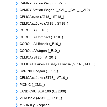
CAMRY Station Wagon (_V2_)
CAMRY Station Wagon (_XV1_, _CV1_, _V10)
CELICA купе (AT18_, ST18_)
CELICA кабрио (AT18_, ST18_)
COROLLA (_E10_)
COROLLA Compact (_E10_)
COROLLA Liftback (_E10_)
COROLLA Wagon (_E10_)
CELICA (ST20_, AT20_)
CELICA Наклонная задняя часть (ST16_, AT16_)
CARINA II седан (_T17_)
CELICA кабрио (ST16_, AT16_)
PICNIC (_XM1_)
LAND CRUISER 100 (UZJ100)
VEROSSA (JZX11_, GX11_)
MARK II универсал