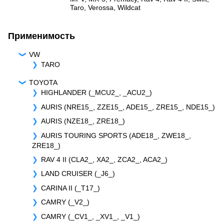
Taro
,
Verossa
,
Wildcat
Применимость
VW
TARO
TOYOTA
HIGHLANDER (_MCU2_, _ACU2_)
AURIS (NRE15_, ZZE15_, ADE15_, ZRE15_, NDE15_)
AURIS (NZE18_, ZRE18_)
AURIS TOURING SPORTS (ADE18_, ZWE18_,
ZRE18_)
RAV 4 II (CLA2_, XA2_, ZCA2_, ACA2_)
LAND CRUISER (_J6_)
CARINA II (_T17_)
CAMRY (_V2_)
CAMRY (_CV1_, _XV1_, _V1_)