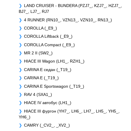
LAND CRUISER - BUNDERA (PZJ7_, KZJ7_, HZJ7_,
BJ7_, LJ7_, RJ7
4 RUNNER (RN10_, VZN13_, VZN10_, RN13_)
COROLLA (_E9_)
COROLLA Liftback (_E9_)
COROLLA Compact (_E9_)
MR 2 II (SW2_)
HIACE III Wagon (LH1_, RZH1_)
CARINA E седан (_T19_)
CARINA E (_T19_)
CARINA E Sportswagon (_T19_)
RAV 4 (SXA1_)
HIACE IV автобус (LH1_)
HIACE III фургон (YH7_, LH6_, LH7_, LH5_, YH5_,
YH6_)
CAMRY (_CV2_, _XV2_)