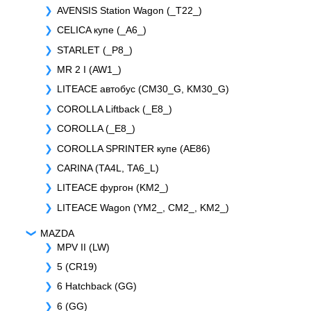
AVENSIS Station Wagon (_T22_)
CELICA купе (_A6_)
STARLET (_P8_)
MR 2 I (AW1_)
LITEACE автобус (CM30_G, KM30_G)
COROLLA Liftback (_E8_)
COROLLA (_E8_)
COROLLA SPRINTER купе (AE86)
CARINA (TA4L, TA6_L)
LITEACE фургон (KM2_)
LITEACE Wagon (YM2_, CM2_, KM2_)
MAZDA
MPV II (LW)
5 (CR19)
6 Hatchback (GG)
6 (GG)