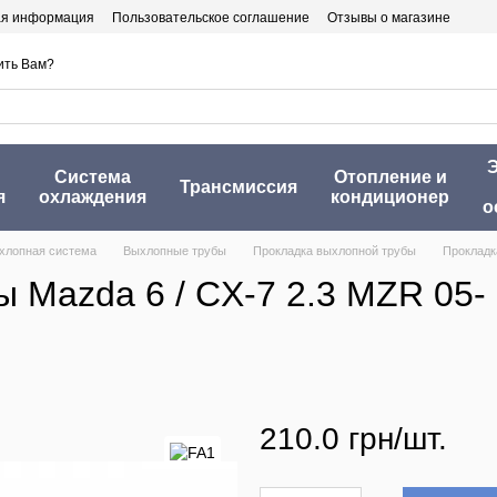
ая информация
Пользовательское соглашение
Отзывы о магазине
ить Вам?
Э
Система
Отопление и
Трансмиссия
я
охлаждения
кондиционер
о
хлопная система
Выхлопные трубы
Прокладка выхлопной трубы
Прокладка
 Mazda 6 / CX-7 2.3 MZR 05- 
210.0 грн/шт.