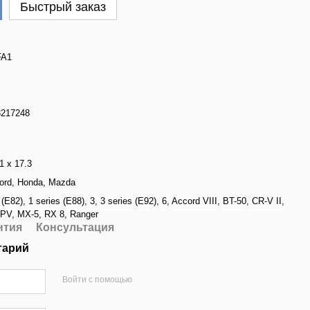
Быстрый заказ
FA1
3217248
1 x 17.3
ord
,
Honda
,
Mazda
 (E82)
,
1 series (E88)
,
3
,
3 series (E92)
,
6
,
Accord VIII
,
BT-50
,
CR-V II
,
PV
,
MX-5
,
RX 8
,
Ranger
нтия
Консультация
тарий
Войти с помощью