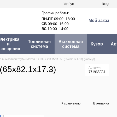
Укр
Рус
Вход
График работы:
ПН-ПТ
09:00–18:00
Мой заказ
СБ
09:00–16:00
ВС
10:00–14:00
лектрика
Топливная
Выхлопная
и
Кузов
Ав
система
система
свещение
 выхлопной трубы Mazda 6 / CX-7 2.3 MZR 05- (65x82.1x17.3) (кольцо)
(65x82.1x17.3)
Артикул
771965FA1
К сравнению
В желания