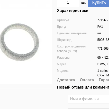
Купить
шт.
Характеристики
Артикул
771965
Бренд
FA1
Единицы измерения
шт.
Штрихкод
590513
Код производителя
771-965
товара (MPN)
Размеры
65 x 82.
Марка
BMW
,
F
Модель
1 series
CX-7
,
M
Доставка
Оплата
Гара
Новый отзыв или коммен