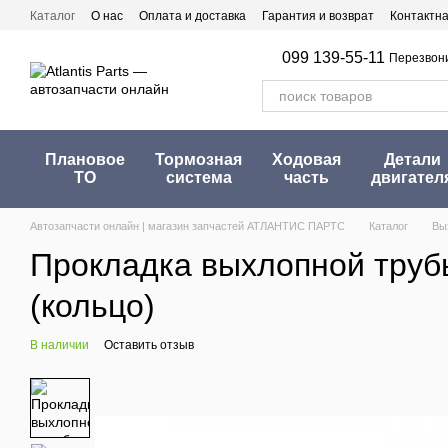
Перейти к основному контенту
Каталог
О нас
Оплата и доставка
Гарантия и возврат
Контактн
099 139-55-11
Перезвон
Плановое
Тормозная
Ходовая
Детали
ТО
система
часть
двигател
Автозапчасти онлайн | магазин запчастей АТЛАНТИС ПАРТС
Каталог
Вы
Прокладка выхлопной трубы
(кольцо)
В наличии
Оставить отзыв