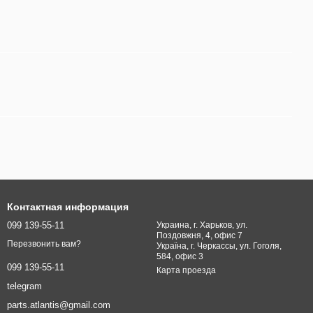
Контактная информация
099 139-55-11
Украина, г. Харьков, ул.
Поздовжня, 4, офис 7
Перезвонить вам?
Україна, г. Черкассы, ул. Гоголя,
584, офис 3
099 139-55-11
Карта проезда
telegram
parts.atlantis@gmail.com