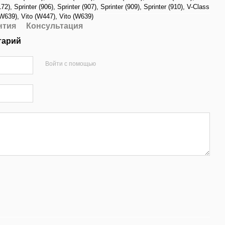
72)
,
Sprinter (906)
,
Sprinter (907)
,
Sprinter (909)
,
Sprinter (910)
,
V-Class
(W639)
,
Vito (W447)
,
Vito (W639)
нтия
Консультация
тарий
Войти с помощью