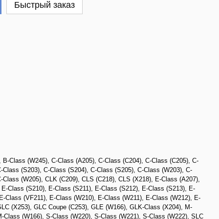
Быстрый заказ
,
B-Class (W245)
,
C-Class (A205)
,
C-Class (C204)
,
C-Class (C205)
,
C-
-Class (S203)
,
C-Class (S204)
,
C-Class (S205)
,
C-Class (W203)
,
C-
-Class (W205)
,
CLK (C209)
,
CLS (C218)
,
CLS (X218)
,
E-Class (A207)
,
,
E-Class (S210)
,
E-Class (S211)
,
E-Class (S212)
,
E-Class (S213)
,
E-
E-Class (VF211)
,
E-Class (W210)
,
E-Class (W211)
,
E-Class (W212)
,
E-
LC (X253)
,
GLC Coupe (C253)
,
GLE (W166)
,
GLK-Class (X204)
,
M-
-Class (W166)
,
S-Class (W220)
,
S-Class (W221)
,
S-Class (W222)
,
SLC