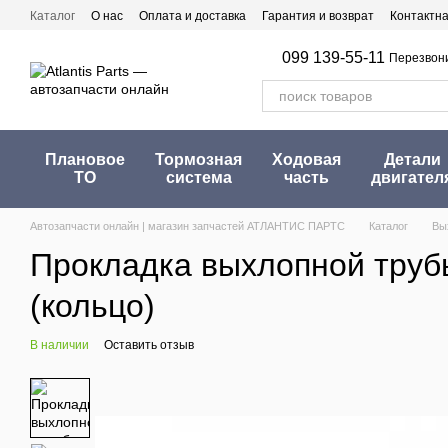
Перейти к основному контенту
Каталог
О нас
Оплата и доставка
Гарантия и возврат
Контактн
099 139-55-11
Перезвон
Плановое
Тормозная
Ходовая
Детали
ТО
система
часть
двигател
Автозапчасти онлайн | магазин запчастей АТЛАНТИС ПАРТС
Каталог
Вы
Прокладка выхлопной трубы
(кольцо)
В наличии
Оставить отзыв