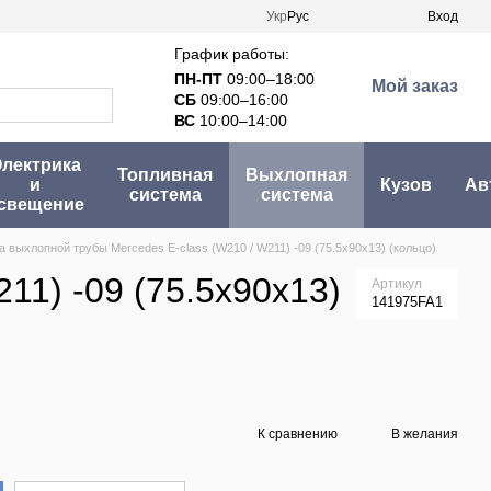
Укр
Рус
Вход
График работы:
ПН-ПТ
09:00–18:00
Мой заказ
СБ
09:00–16:00
ВС
10:00–14:00
лектрика
Топливная
Выхлопная
и
Кузов
Ав
система
система
свещение
а выхлопной трубы Mercedes E-class (W210 / W211) -09 (75.5x90x13) (кольцо)
11) -09 (75.5x90x13)
Артикул
141975FA1
К сравнению
В желания