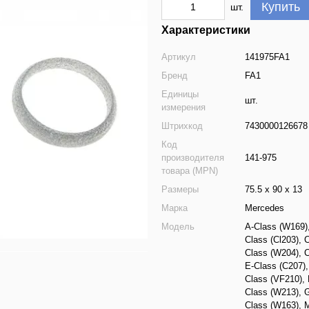
Купить
шт.
Характеристики
Артикул
141975FA1
Бренд
FA1
Единицы
шт.
измерения
Штрихкод
7430000126678
Код
производителя
141-975
товара (MPN)
Размеры
75.5 x 90 x 13
Марка
Mercedes
Модель
A-Class (W169)
Class (Cl203)
,
C
Class (W204)
,
C
E-Class (C207)
Class (VF210)
,
Class (W213)
,
G
Class (W163)
,
M