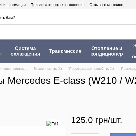
ая информация
Пользовательское соглашение
Отзывы о магазине
ить Вам?
Э
Система
Отопление и
Трансмиссия
я
охлаждения
кондиционер
о
хлопная система
Выхлопные трубы
Прокладка выхлопной трубы
Прокладк
 Mercedes E-class (W210 / W2
125.0 грн/шт.