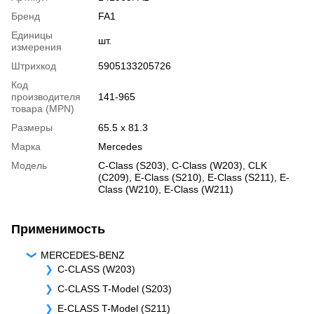
Бренд
FA1
Единицы
шт.
измерения
Штрихкод
5905133205726
Код
производителя
141-965
товара (MPN)
Размеры
65.5 x 81.3
Марка
Mercedes
Модель
C-Class (S203)
,
C-Class (W203)
,
CLK
(C209)
,
E-Class (S210)
,
E-Class (S211)
,
E-
Class (W210)
,
E-Class (W211)
Применимость
MERCEDES-BENZ
C-CLASS (W203)
C-CLASS T-Model (S203)
E-CLASS T-Model (S211)