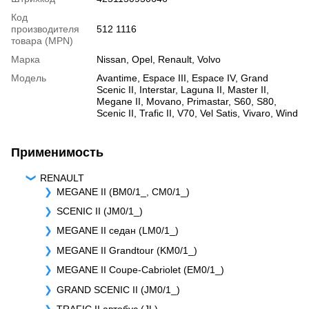
Код
производителя
512 1116
товара (MPN)
Марка
Nissan
,
Opel
,
Renault
,
Volvo
Модель
Avantime
,
Espace III
,
Espace IV
,
Grand
Scenic II
,
Interstar
,
Laguna II
,
Master II
,
Megane II
,
Movano
,
Primastar
,
S60
,
S80
,
Scenic II
,
Trafic II
,
V70
,
Vel Satis
,
Vivaro
,
Wind
Применимость
RENAULT
MEGANE II (BM0/1_, CM0/1_)
SCENIC II (JM0/1_)
MEGANE II седан (LM0/1_)
MEGANE II Grandtour (KM0/1_)
MEGANE II Coupe-Cabriolet (EM0/1_)
GRAND SCENIC II (JM0/1_)
TRAFIC II автобус (JL)