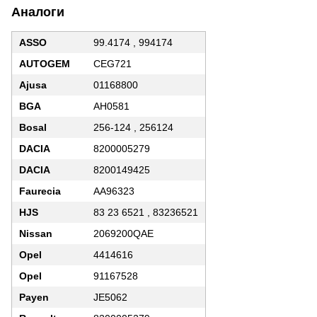
Аналоги
ASSO
99.4174 , 994174
AUTOGEM
CEG721
Ajusa
01168800
BGA
AH0581
Bosal
256-124 , 256124
DACIA
8200005279
DACIA
8200149425
Faurecia
AA96323
HJS
83 23 6521 , 83236521
Nissan
2069200QAE
Opel
4414616
Opel
91167528
Payen
JE5062