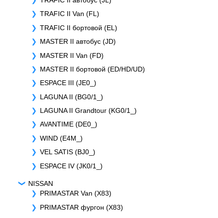
TRAFIC II Van (FL)
TRAFIC II бортовой (EL)
MASTER II автобус (JD)
MASTER II Van (FD)
MASTER II бортовой (ED/HD/UD)
ESPACE III (JE0_)
LAGUNA II (BG0/1_)
LAGUNA II Grandtour (KG0/1_)
AVANTIME (DE0_)
WIND (E4M_)
VEL SATIS (BJ0_)
ESPACE IV (JK0/1_)
NISSAN
PRIMASTAR Van (X83)
PRIMASTAR фургон (X83)