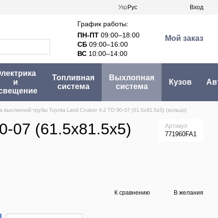
Укр
Рус
Вход
График работы:
ПН-ПТ
09:00–18:00
Мой заказ
СБ
09:00–16:00
ВС
10:00–14:00
лектрика
Топливная
Выхлопная
и
Кузов
Ав
система
система
свещение
 выхлопной трубы Toyota Land Cruiser 4.2 TD 90-07 (61.5x81.5x5) (кольцо)
0-07 (61.5x81.5x5)
Артикул
771960FA1
К сравнению
В желания