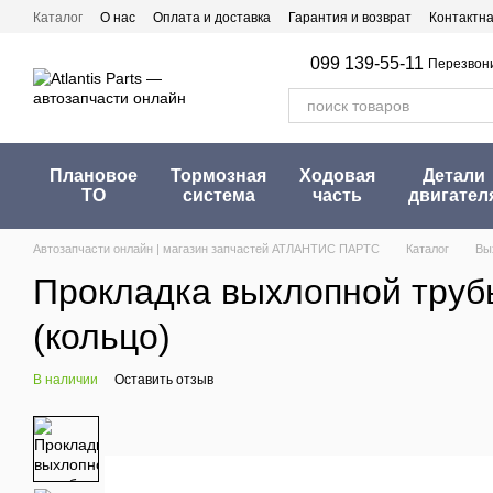
Перейти к основному контенту
Каталог
О нас
Оплата и доставка
Гарантия и возврат
Контактн
099 139-55-11
Перезвон
Плановое
Тормозная
Ходовая
Детали
ТО
система
часть
двигател
Автозапчасти онлайн | магазин запчастей АТЛАНТИС ПАРТС
Каталог
Вы
Прокладка выхлопной трубы 
(кольцо)
В наличии
Оставить отзыв