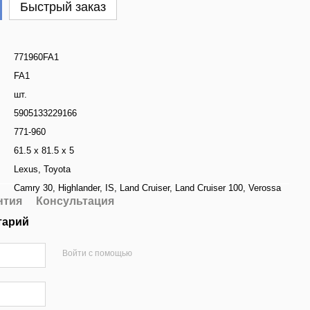
Быстрый заказ
771960FA1
FA1
шт.
5905133229166
771-960
61.5 x 81.5 x 5
Lexus
,
Toyota
Camry 30
,
Highlander
,
IS
,
Land Cruiser
,
Land Cruiser 100
,
Verossa
нтия
Консультация
тарий
Войти с помощью