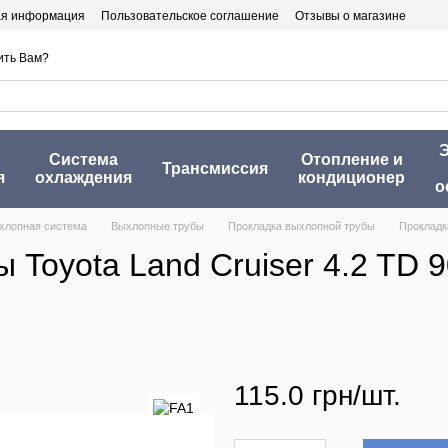
ая информация
Пользовательское соглашение
Отзывы о магазине
ить Вам?
Э
Система
Отопление и
Трансмиссия
я
охлаждения
кондиционер
о
хлопная система
Выхлопные трубы
Прокладка выхлопной трубы
Прокладка
Toyota Land Cruiser 4.2 TD 9
115.0 грн/шт.