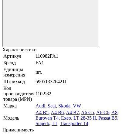
Характеристики
Артикул
110982FA1
Бренд
FA1
Единицы
шт.
измерения
Штрихкод
5905133264211
Код
производителя
110-982
товара (MPN)
Марка
Audi
,
Seat
,
Skoda
,
VW
A4 B5
,
A4 B6
,
A4 B7
,
A6 C5
,
A6 C6
,
A8
,
Модель
Eurovan T4
,
Exeo
,
LT 28-35 II
,
Passat B5
,
Superb
,
TT
,
Transporter T4
Применимость