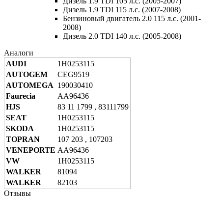
Дизель 1.9 TDI 105 л.с. (2005-2007)
Дизель 1.9 TDI 115 л.с. (2007-2008)
Бензиновый двигатель 2.0 115 л.с. (2001-
2008)
Дизель 2.0 TDI 140 л.с. (2005-2008)
Аналоги
AUDI
1H0253115
AUTOGEM
CEG9519
AUTOMEGA
190030410
Faurecia
AA96436
HJS
83 11 1799 , 83111799
SEAT
1H0253115
SKODA
1H0253115
TOPRAN
107 203 , 107203
VENEPORTE
AA96436
VW
1H0253115
WALKER
81094
WALKER
82103
Отзывы