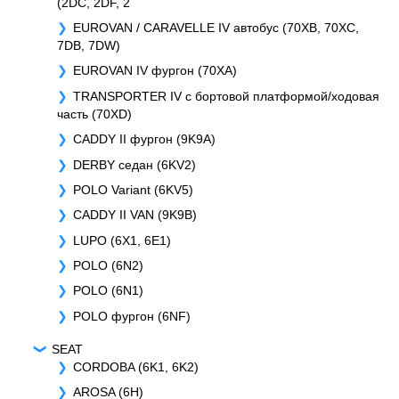
(2DC, 2DF, 2
EUROVAN / CARAVELLE IV автобус (70XB, 70XC,
7DB, 7DW)
EUROVAN IV фургон (70XA)
TRANSPORTER IV c бортовой платформой/ходовая
часть (70XD)
CADDY II фургон (9K9A)
DERBY седан (6KV2)
POLO Variant (6KV5)
CADDY II VAN (9K9B)
LUPO (6X1, 6E1)
POLO (6N2)
POLO (6N1)
POLO фургон (6NF)
SEAT
CORDOBA (6K1, 6K2)
AROSA (6H)