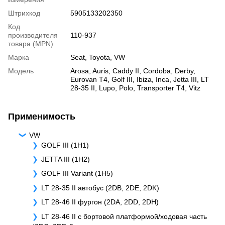
Штрихкод
5905133202350
Код
производителя
110-937
товара (MPN)
Марка
Seat
,
Toyota
,
VW
Модель
Arosa
,
Auris
,
Caddy II
,
Cordoba
,
Derby
,
Eurovan T4
,
Golf III
,
Ibiza
,
Inca
,
Jetta III
,
LT
28-35 II
,
Lupo
,
Polo
,
Transporter T4
,
Vitz
Применимость
VW
GOLF III (1H1)
JETTA III (1H2)
GOLF III Variant (1H5)
LT 28-35 II автобус (2DB, 2DE, 2DK)
LT 28-46 II фургон (2DA, 2DD, 2DH)
LT 28-46 II c бортовой платформой/ходовая часть