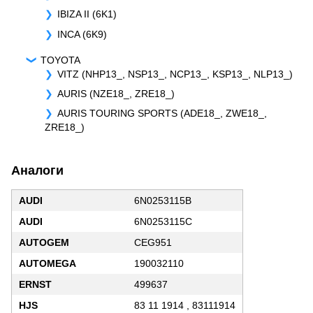
IBIZA II (6K1)
INCA (6K9)
TOYOTA
VITZ (NHP13_, NSP13_, NCP13_, KSP13_, NLP13_)
AURIS (NZE18_, ZRE18_)
AURIS TOURING SPORTS (ADE18_, ZWE18_,
ZRE18_)
Аналоги
AUDI
6N0253115B
AUDI
6N0253115C
AUTOGEM
CEG951
AUTOMEGA
190032110
ERNST
499637
HJS
83 11 1914 , 83111914