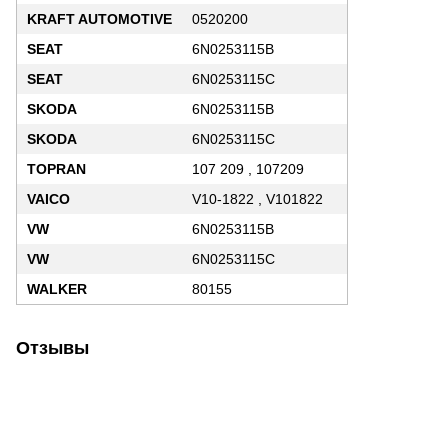
KRAFT AUTOMOTIVE
0520200
SEAT
6N0253115B
SEAT
6N0253115C
SKODA
6N0253115B
SKODA
6N0253115C
TOPRAN
107 209 , 107209
VAICO
V10-1822 , V101822
VW
6N0253115B
VW
6N0253115C
WALKER
80155
Отзывы