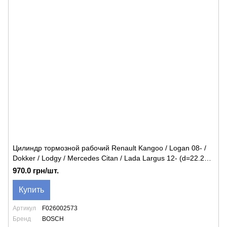
Цилиндр тормозной рабочий Renault Kangoo / Logan 08- /
Dokker / Lodgy / Mercedes Citan / Lada Largus 12- (d=22.2
mm)
970.0 грн/шт.
Купить
Артикул
F026002573
Бренд
BOSCH