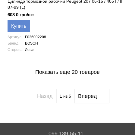
Цилиндр тормозной рабочий Peugeot 207 06-15 / 405 I / II
87-99 (L)
603.0 грн/шт.
Купить
Артикул
F026002208
Бренд
BOSCH
Сторона
Левая
Показать еще 20 товаров
Назад
Вперед
1
из 5
099 139-55-11