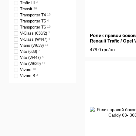
Trafic III
4
Transit
36
Transporter T4
10
Transporter T5
4
Transporter T6
10
V-Class (638/2)
7
Ролик правой боков
V-Class (W447)
5
Renault Trafic / Opel 
Viano (W639)
11
кронштейна)
479.0 грн/шт.
Vito (638)
7
Vito (W447)
5
Vito (W639)
11
Vivaro
18
Vivaro B
4