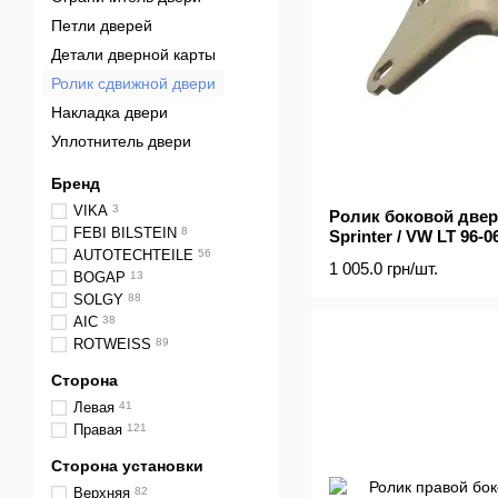
Петли дверей
Детали дверной карты
Ролик сдвижной двери
Накладка двери
Уплотнитель двери
Бренд
VIKA
3
Ролик боковой двер
FEBI BILSTEIN
8
Sprinter / VW LT 96-
AUTOTECHTEILE
56
1 005.0 грн/шт.
BOGAP
13
SOLGY
88
AIC
38
ROTWEISS
89
Сторона
Левая
41
Правая
121
Сторона установки
Верхняя
82