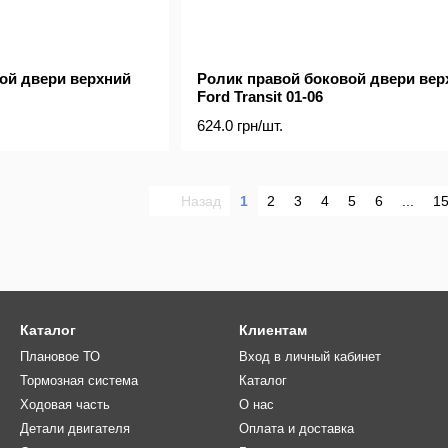
ой двери верхний
Ролик правой боковой двери вер
Ford Transit 01-06
624.0 грн/шт.
Назад
1
2
3
4
5
6
...
1
Каталог
Клиентам
Плановое ТО
Вход в личный кабинет
Тормозная система
Каталог
Ходовая часть
О нас
Детали двигателя
Оплата и доставка