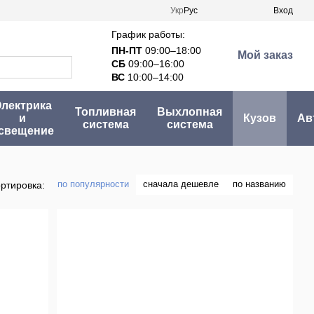
Укр
Рус
Вход
График работы:
ПН-ПТ
09:00–18:00
Мой заказ
СБ
09:00–16:00
ВС
10:00–14:00
лектрика
Топливная
Выхлопная
и
Кузов
Ав
система
система
свещение
по популярности
сначала дешевле
по названию
ртировка: