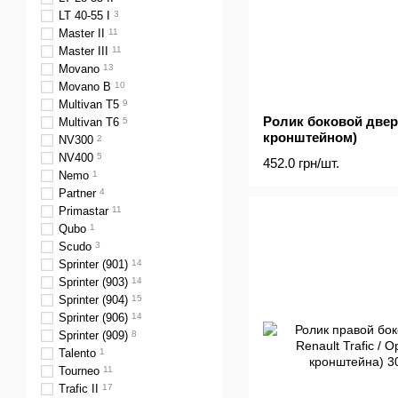
LT 40-55 I
3
Master II
11
Master III
11
Movano
13
Movano B
10
Multivan T5
9
Ролик боковой двер
Multivan T6
5
кронштейном)
NV300
2
NV400
5
452.0 грн/шт.
Nemo
1
Partner
4
Primastar
11
Qubo
1
Scudo
3
Sprinter (901)
14
Sprinter (903)
14
Sprinter (904)
15
Sprinter (906)
14
Sprinter (909)
8
Talento
1
Tourneo
11
Trafic II
17