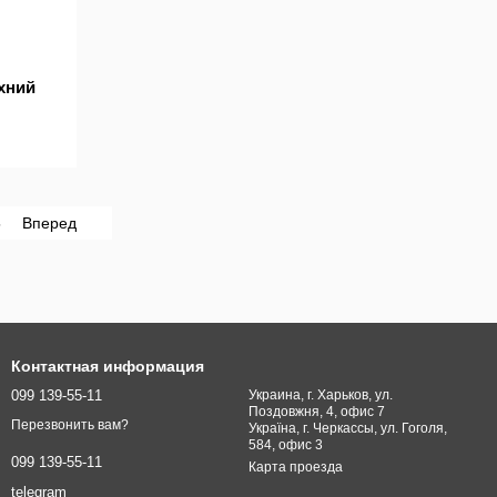
хний
5
Вперед
Контактная информация
099 139-55-11
Украина, г. Харьков, ул.
Поздовжня, 4, офис 7
Перезвонить вам?
Україна, г. Черкассы, ул. Гоголя,
584, офис 3
099 139-55-11
Карта проезда
telegram