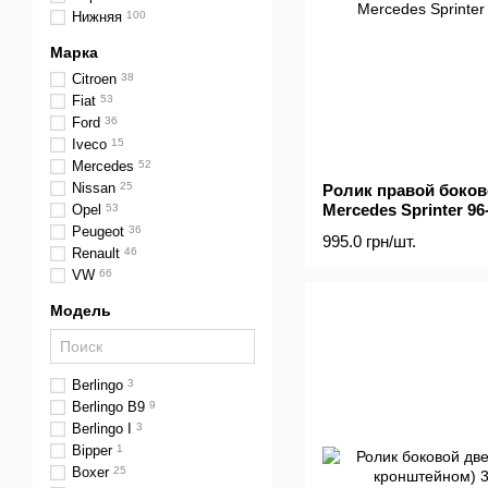
Нижняя
100
Марка
Citroen
38
Fiat
53
Ford
36
Iveco
15
Mercedes
52
Nissan
25
Ролик правой боков
Mercedes Sprinter 96
Opel
53
Peugeot
36
995.0 грн/шт.
Renault
46
VW
66
Модель
Berlingo
3
Berlingo B9
9
Berlingo I
3
Bipper
1
Boxer
25