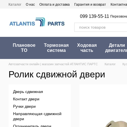
Перейти к основному контенту
Каталог
О нас
Оплата и доставка
Гарантия и возврат
Контактн
099 139-55-11
Перезвон
Плановое
Тормозная
Ходовая
Детали
ТО
система
часть
двигател
Автозапчасти онлайн | магазин запчастей АТЛАНТИС ПАРТС
Каталог
Ку
Ролик сдвижной двери
Дверь сдвижная
Контакт двери
Ручки двери
Направляющая сдвижной
двери
Ограничитель двери