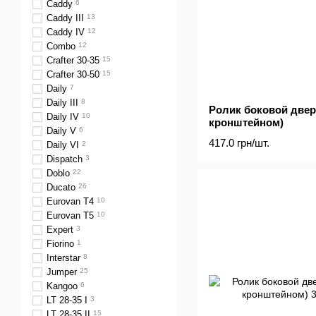
Caddy
6
Caddy III
13
Caddy IV
12
Combo
12
Crafter 30-35
15
Crafter 30-50
15
Daily
7
Daily III
8
Ролик боковой двер
Daily IV
10
кронштейном)
Daily V
6
417.0 грн/шт.
Daily VI
2
Dispatch
3
Doblo
22
Ducato
26
Eurovan T4
10
Eurovan T5
10
Expert
3
Fiorino
1
Interstar
8
Jumper
25
Kangoo
6
LT 28-35 I
3
LT 28-35 II
15