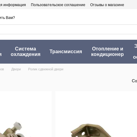
ая информация
Пользовательское соглашение
Отзывы о магазине
ить Вам?
Э
Система
Отопление и
Трансмиссия
я
охлаждения
кондиционер
о
зов
Двери
Ролик сдвижной двери
Со