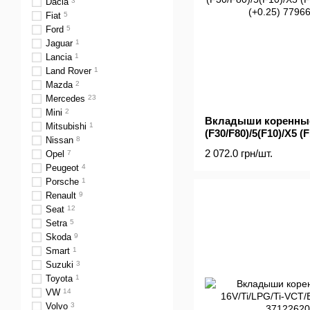
Dacia
3
Fiat
5
Ford
5
Jaguar
1
Lancia
1
Land Rover
1
Mazda
2
Mercedes
23
Mini
2
Вкладыши коренны
Mitsubishi
1
(F30/F80)/5(F10)/X5 (
Nissan
8
(+0.25)
2 072.0 грн/шт.
Opel
7
Peugeot
4
Porsche
1
Renault
9
Seat
12
Setra
5
Skoda
9
Smart
1
Suzuki
3
Toyota
1
VW
14
Volvo
3