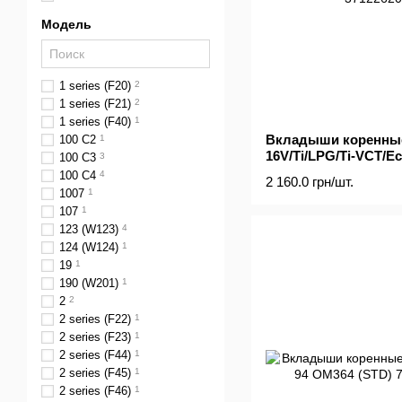
Модель
1 series (F20)
2
1 series (F21)
2
1 series (F40)
1
Вкладыши коренные 
100 C2
1
16V/Ti/LPG/Ti-VCT/Ec
100 C3
3
100 C4
4
2 160.0 грн/шт.
1007
1
107
1
123 (W123)
4
124 (W124)
1
19
1
190 (W201)
1
2
2
2 series (F22)
1
2 series (F23)
1
2 series (F44)
1
2 series (F45)
1
2 series (F46)
1