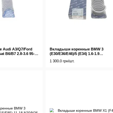
 Audi A3/Q7/Ford
Вкладыши коренные BMW 3
at B6/B7 2.8-3.6 95-
(E30/E36/E46)/5 (E34) 1.6-1.9
M40/M42/M43/M44 87-01 (+0.25)
1 300.0 грн/шт.