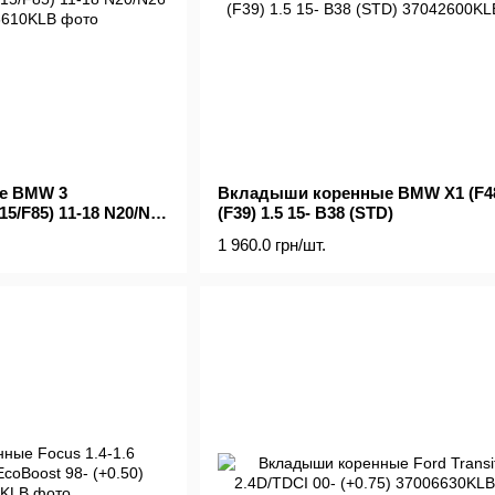
е BMW 3
Вкладыши коренные BMW X1 (F48
F15/F85) 11-18 N20/N26
(F39) 1.5 15- B38 (STD)
1 960.0 грн/шт.