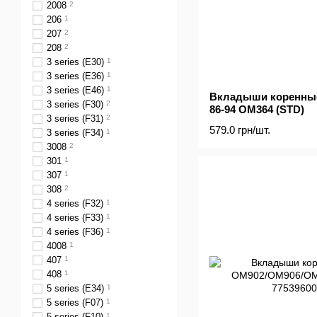
2008
2
206
1
207
2
208
2
3 series (E30)
1
3 series (E36)
1
3 series (E46)
1
Вкладыши коренные
3 series (F30)
2
86-94 OM364 (STD)
3 series (F31)
2
579.0 грн/шт.
3 series (F34)
1
3008
2
301
1
307
1
308
2
4 series (F32)
1
4 series (F33)
1
4 series (F36)
1
4008
1
407
1
408
1
5 series (E34)
1
5 series (F07)
1
5 series (F10)
1