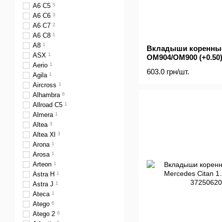
A6 C5
5
A6 C6
3
A6 C7
2
A6 C8
1
A8
1
Вкладыши коренные 
ASX
1
OM904/OM900 (+0.50
Aerio
1
603.0 грн/шт.
Agila
1
Aircross
1
Alhambra
6
Allroad C5
1
Almera
1
Altea
3
Altea Xl
3
Arona
1
Arosa
1
Arteon
1
Astra H
1
Astra J
1
Ateca
1
Atego
6
Atego 2
6