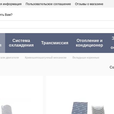
ая информация
Пользовательское соглашение
Отзывы о магазине
ить Вам?
Э
Система
Отопление и
Трансмиссия
я
охлаждения
кондиционер
о
тали двигателя
Кривошипошатунный механизм
Вкладыши коренные
Со