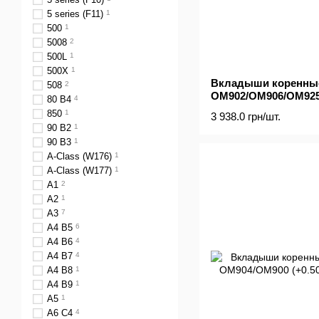
5 series (F11)
1
500
1
5008
2
500L
1
500X
1
Вкладыши коренные
508
2
OM902/OM906/OM925
80 B4
4
850
1
3 938.0 грн/шт.
90 B2
1
90 B3
1
A-Class (W176)
1
A-Class (W177)
1
A1
2
A2
1
A3
7
A4 B5
6
A4 B6
4
A4 B7
4
A4 B8
1
A4 B9
1
A5
1
A6 C4
4