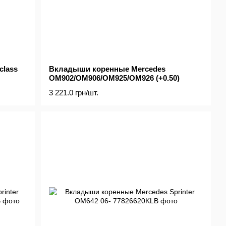
class
Вкладыши коренные Mercedes
OM902/OM906/OM925/OM926 (+0.50)
3 221.0 грн/шт.