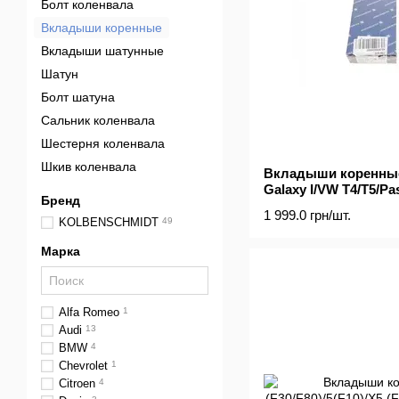
Болт коленвала
Вкладыши коренные
Вкладыши шатунные
Шатун
Болт шатуна
Сальник коленвала
Шестерня коленвала
Шкив коленвала
Вкладыши коренные
Galaxy I/VW T4/T5/Pas
Бренд
14 (+0.25)
1 999.0 грн/шт.
KOLBENSCHMIDT
49
Марка
Alfa Romeo
1
Audi
13
BMW
4
Chevrolet
1
Citroen
4