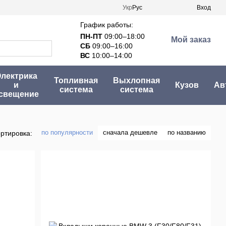
Укр
Рус
Вход
График работы:
ПН-ПТ
09:00–18:00
Мой заказ
СБ
09:00–16:00
ВС
10:00–14:00
лектрика
Топливная
Выхлопная
и
Кузов
Ав
система
система
свещение
по популярности
сначала дешевле
по названию
ртировка: