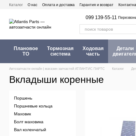
Перейти к основному контенту
Каталог
О нас
Оплата и доставка
Гарантия и возврат
Контактн
099 139-55-11
Перезвон
Плановое
Тормозная
Ходовая
Детали
ТО
система
часть
двигател
Автозапчасти онлайн | магазин запчастей АТЛАНТИС ПАРТС
Каталог
Де
Вкладыши коренные
Поршень
Поршневые кольца
Маховик
Болт маховика
Вал коленчатый