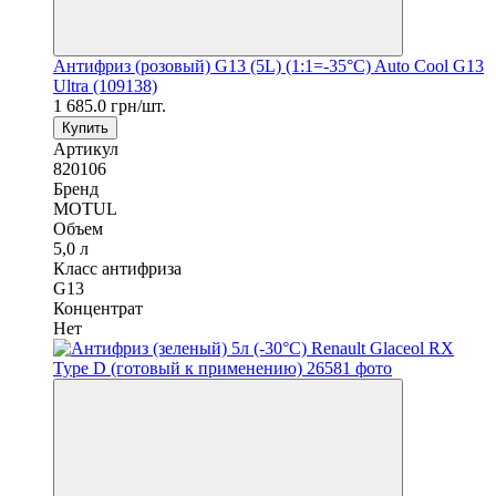
Антифриз (розовый) G13 (5L) (1:1=-35°C) Auto Cool G13
Ultra (109138)
1 685.0 грн/шт.
Купить
Артикул
820106
Бренд
MOTUL
Объем
5,0 л
Класс антифриза
G13
Концентрат
Нет