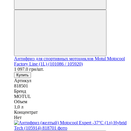
Антифриз для спортивных мотоциклов Motul Motocool
Factory Line (1L) (101086 / 105920)
1 097.0 грн/шт.
Купить
Артикул
818501
Бренд
MOTUL
Объем
1,0 л
Концентрат
Нет