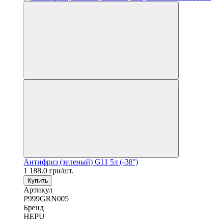
Антифриз (зеленый) G11 5л (-38°)
1 188.0 грн/шт.
Купить
Артикул
P999GRN005
Бренд
HEPU