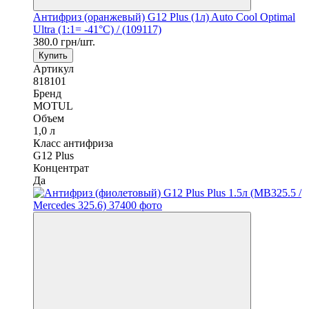
Антифриз (оранжевый) G12 Plus (1л) Auto Cool Optimal
Ultra (1:1= -41°C) / (109117)
380.0 грн/шт.
Купить
Артикул
818101
Бренд
MOTUL
Объем
1,0 л
Класс антифриза
G12 Plus
Концентрат
Да