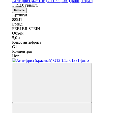
Антифриз (желтый) G11 5л (-35°) (концентрат)
1 152.0 грн/шт.
Купить
Артикул
88541
Бренд
FEBI BILSTEIN
Объем
5,0 л
Класс антифриза
G11
Концентрат
Нет