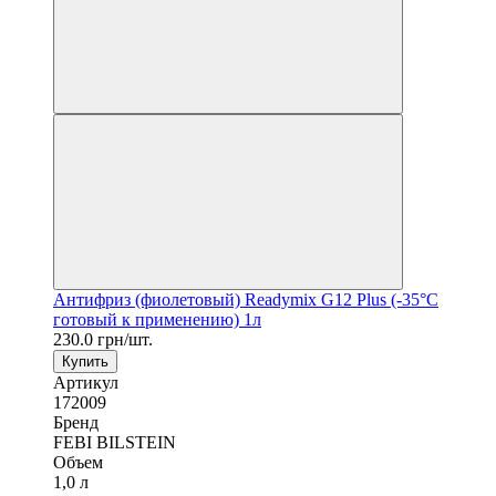
Антифриз (фиолетовый) Readymix G12 Plus (-35°C
готовый к применению) 1л
230.0 грн/шт.
Купить
Артикул
172009
Бренд
FEBI BILSTEIN
Объем
1,0 л