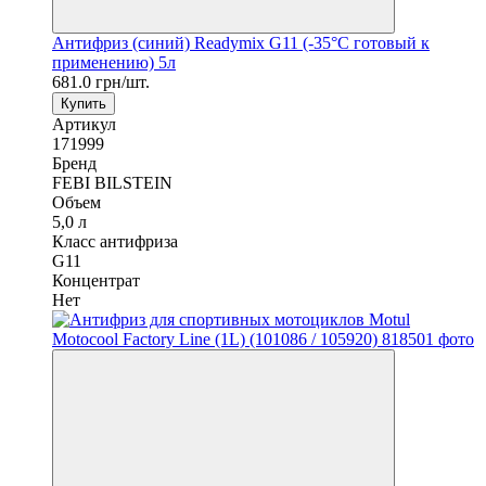
Антифриз (синий) Readymix G11 (-35°C готовый к
применению) 5л
681.0 грн/шт.
Купить
Артикул
171999
Бренд
FEBI BILSTEIN
Объем
5,0 л
Класс антифриза
G11
Концентрат
Нет