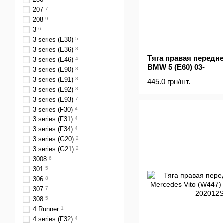
207
7
208
9
3
6
3 series (E30)
5
3 series (E36)
8
Тяга правая передне
3 series (E46)
4
BMW 5 (E60) 03-
3 series (E90)
8
3 series (E91)
8
445.0 грн/шт.
3 series (E92)
8
3 series (E93)
7
3 series (F30)
4
3 series (F31)
4
3 series (F34)
4
3 series (G20)
2
3 series (G21)
2
3008
6
301
5
306
8
307
7
308
5
4 Runner
1
4 series (F32)
4