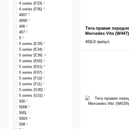
4 series (F33)
4
4 series (F36)
4
4007
5
4008
3
406
4
Тяга правая передне
407
5
Mercedes Vito (W447)
5
5
мм)
458.0 грн/шт.
5 series (E28)
6
5 series (E34)
7
5 series (E39)
12
5 series (E60)
6
5 series (E61)
6
5 series (F07)
2
5 series (F10)
4
5 series (F11)
2
5 series (G30)
1
5 series (G31)
1
500
3
5008
6
500L
1
500X
2
508
6