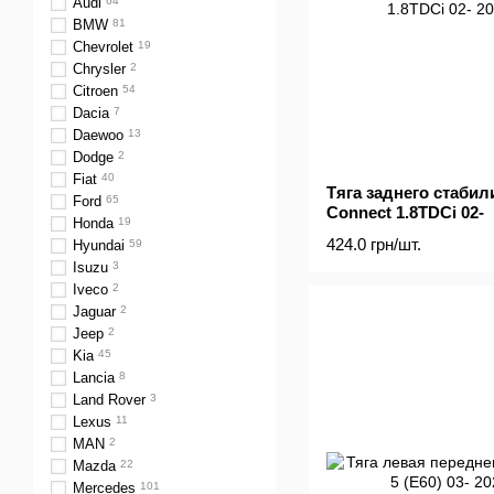
Audi
64
BMW
81
Chevrolet
19
Chrysler
2
Citroen
54
Dacia
7
Daewoo
13
Dodge
2
Fiat
40
Тяга заднего стабил
Ford
65
Connect 1.8TDCi 02-
Honda
19
424.0 грн/шт.
Hyundai
59
Isuzu
3
Iveco
2
Jaguar
2
Jeep
2
Kia
45
Lancia
8
Land Rover
3
Lexus
11
MAN
2
Mazda
22
Mercedes
101