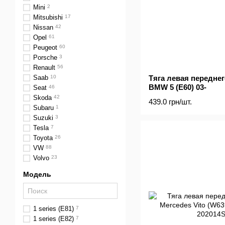
Mini
2
Mitsubishi
17
Nissan
42
Opel
61
Peugeot
60
Porsche
3
Renault
56
Тяга левая переднег
Saab
10
BMW 5 (E60) 03-
Seat
46
Skoda
42
439.0 грн/шт.
Subaru
1
Suzuki
3
Tesla
7
Toyota
26
VW
88
Volvo
23
Модель
1 series (E81)
7
1 series (E82)
7