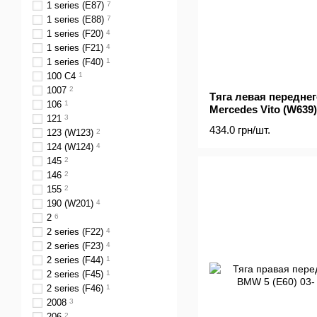
1 series (E87)
7
1 series (E88)
7
1 series (F20)
4
1 series (F21)
4
1 series (F40)
1
100 C4
1
1007
2
Тяга левая переднег
106
1
Mercedes Vito (W639)
121
3
434.0 грн/шт.
123 (W123)
2
124 (W124)
4
145
2
146
2
155
2
190 (W201)
4
2
6
2 series (F22)
4
2 series (F23)
4
2 series (F44)
1
2 series (F45)
1
2 series (F46)
1
2008
3
206
2