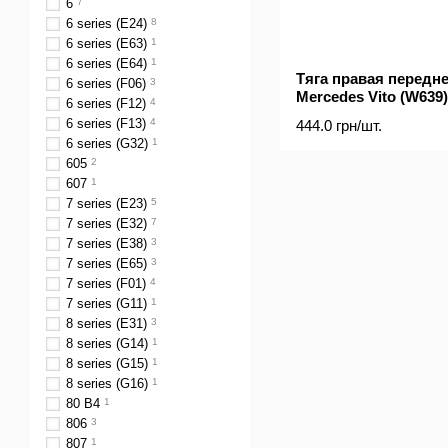
6
7
6 series (E24)
8
6 series (E63)
1
6 series (E64)
1
Тяга правая передне
6 series (F06)
3
Mercedes Vito (W639)
6 series (F12)
4
6 series (F13)
4
444.0 грн/шт.
6 series (G32)
1
605
2
607
1
7 series (E23)
5
7 series (E32)
7
7 series (E38)
3
7 series (E65)
3
7 series (F01)
4
7 series (G11)
1
8 series (E31)
3
8 series (G14)
1
8 series (G15)
1
8 series (G16)
1
80 B4
1
806
3
807
1