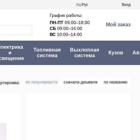
Укр
Рус
Вход
График работы:
ПН-ПТ
09:00–18:00
Мой заказ
СБ
09:00–16:00
ВС
10:00–14:00
лектрика
Топливная
Выхлопная
и
Кузов
Ав
система
система
свещение
по популярности
сначала дешевле
по названию
ртировка: