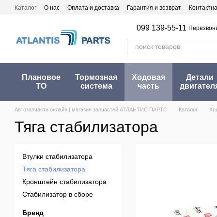
Перейти к основному контенту
Каталог
О нас
Оплата и доставка
Гарантия и возврат
Контактн
099 139-55-11
Перезвон
Плановое
Тормозная
Ходовая
Детали
ТО
система
часть
двигател
Автозапчасти онлайн | магазин запчастей АТЛАНТИС ПАРТС
Каталог
Хо
Тяга стабилизатора
Втулки стабилизатора
Тяга стабилизатора
Кронштейн стабилизатора
Стабилизатор в сборе
Бренд