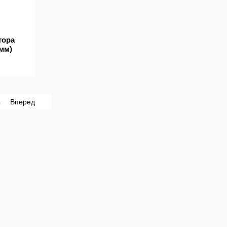
тора
 мм)
4
Вперед