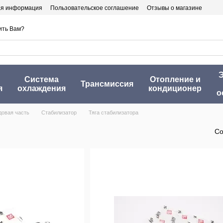
ая информация
Пользовательское соглашение
Отзывы о магазине
ить Вам?
Э
Система
Отопление и
Трансмиссия
я
охлаждения
кондиционер
о
довая часть
Стабилизатор
Тяга стабилизатора
Со