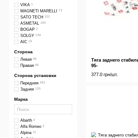
VIKA
1
MAGNETI MARELLI
73
SATO TECH
152
ASMETAL
195
BOGAP
2
SOLGY
238
AIC
19
Сторона
Левая
86
Тяга заднего стабил
95-
Правая
86
377.0 грн/шт.
Сторона установки
Передняя
392
Задняя
135
Марка
Abarth
4
Alfa Romeo
3
Alpina
11