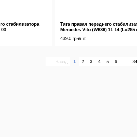
го стабилизатора
Тяга правая переднего стабилиза
 03-
Mercedes Vito (W639) 11-14 (L=285
439.0 грн/шт.
Назад
1
2
3
4
5
6
...
3