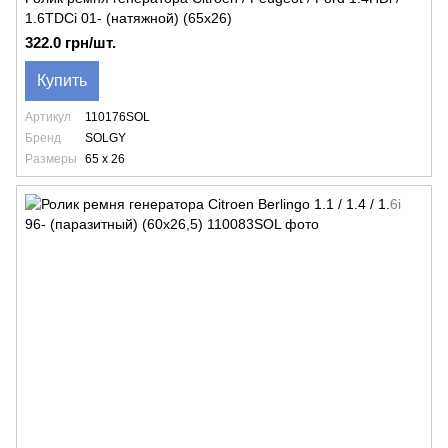
1.6TDCi 01- (натяжной) (65x26)
322.0 грн/шт.
Купить
Артикул
110176SOL
Бренд
SOLGY
Размеры
65 x 26