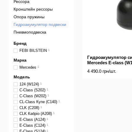
Рессора
Кронштейн рессоры
Опора пружины
Гидроакумулятор подвески
Пневмоподвеска
Бренд
FEBI BILSTEIN
1
Гидроакумулятор с
Марка
Mercedes E-class (W12
Mercedes
1
(W140)
4 490.0 грн/шт.
Модель
124 (W124)
1
C-Class (S202)
1
C-Class (W202)
1
CL-Class Купе (C140)
1
CLK (C208)
1
CLK Кабріо (A208)
1
E-Class (A124)
1
E-Class (C124)
1
E-Class (S124)
1