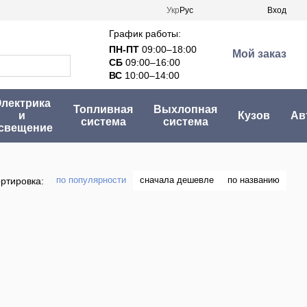
Укр
Рус
Вход
График работы:
ПН-ПТ
09:00–18:00
Мой заказ
СБ
09:00–16:00
ВС
10:00–14:00
лектрика
Топливная
Выхлопная
и
Кузов
Ав
система
система
свещение
по популярности
сначала дешевле
по названию
ртировка: