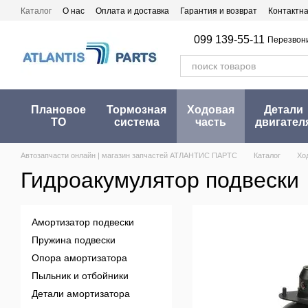
Перейти к основному контенту
Каталог
О нас
Оплата и доставка
Гарантия и возврат
Контактн
099 139-55-11
Перезвон
Плановое
Тормозная
Ходовая
Детали
ТО
система
часть
двигател
Автозапчасти онлайн | магазин запчастей АТЛАНТИС ПАРТС
Каталог
Хо
Гидроакумулятор подвески
Амортизатор подвески
Пружина подвески
Опора амортизатора
Пыльник и отбойники
Детали амортизатора