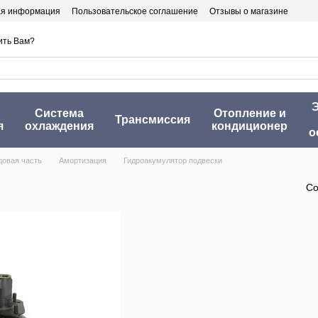
ая информация
Пользовательское соглашение
Отзывы о магазине
ить Вам?
Э
Система
Отопление и
Трансмиссия
я
охлаждения
кондиционер
о
довая часть
Амортизация
Гидроакумулятор подвески
Со