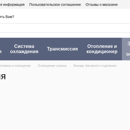
ая информация
Пользовательское соглашение
Отзывы о магазине
ить Вам?
Э
Система
Отопление и
Трансмиссия
я
охлаждения
кондиционер
о
ектрика и освещение
Освещение салона
Фонарь багажного отделения
ия