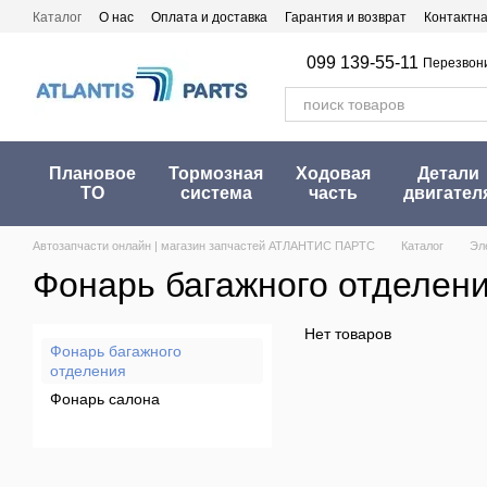
Перейти к основному контенту
Каталог
О нас
Оплата и доставка
Гарантия и возврат
Контактн
099 139-55-11
Перезвон
Плановое
Тормозная
Ходовая
Детали
ТО
система
часть
двигател
Автозапчасти онлайн | магазин запчастей АТЛАНТИС ПАРТС
Каталог
Эл
Фонарь багажного отделен
Нет товаров
Фонарь багажного
отделения
Фонарь салона