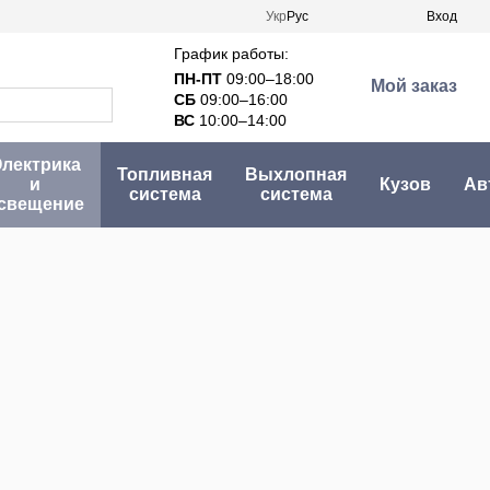
Укр
Рус
Вход
График работы:
ПН-ПТ
09:00–18:00
Мой заказ
СБ
09:00–16:00
ВС
10:00–14:00
лектрика
Топливная
Выхлопная
и
Кузов
Ав
система
система
свещение