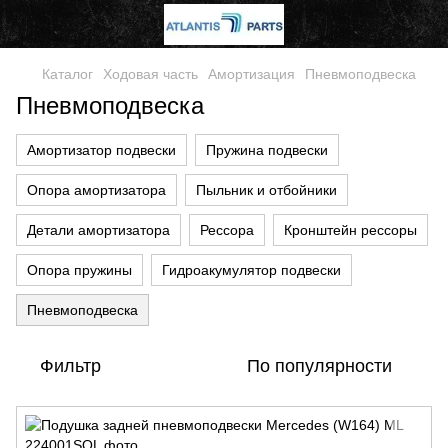
Каталог
Ходовая часть
Амортизация
Пневмоподвеска
Пневмоподвеска
Амортизатор подвески
Пружина подвески
Опора амортизатора
Пыльник и отбойники
Детали амортизатора
Рессора
Кронштейн рессоры
Опора пружины
Гидроакумулятор подвески
Пневмоподвеска
Фильтр
По популярности