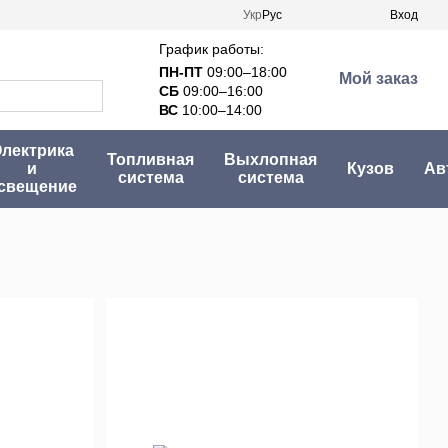
Укр
Рус
Вход
График работы:
ПН-ПТ
09:00–18:00
Мой заказ
СБ
09:00–16:00
ВС
10:00–14:00
лектрика
Топливная
Выхлопная
и
Кузов
Ав
система
система
свещение