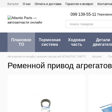
Перейти к основному контенту
Каталог
О нас
Оплата и доставка
Гарантия и возврат
Контактн
099 139-55-11
Перезвон
Плановое
Тормозная
Ходовая
Детали
ТО
система
часть
двигател
Автозапчасти онлайн | магазин запчастей АТЛАНТИС ПАРТС
Каталог
Пл
Ременной привод агрегатов