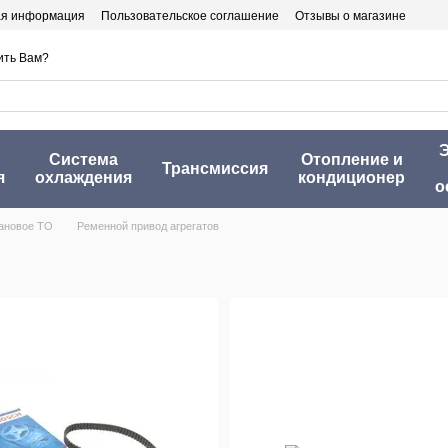
ая информация
Пользовательское соглашение
Отзывы о магазине
ить Вам?
Э
Система
Отопление и
Трансмиссия
я
охлаждения
кондиционер
о
ановое ТО
Ременной привод агрегатов