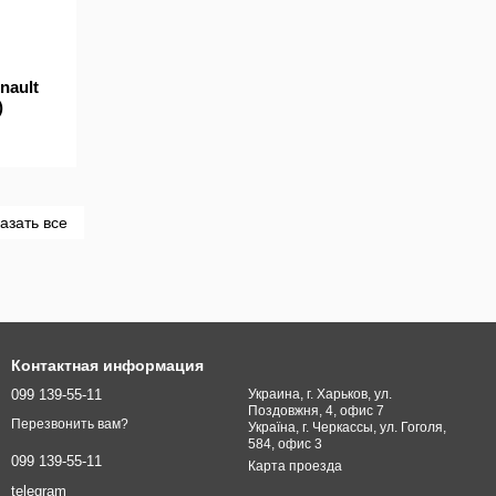
nault
)
азать все
Контактная информация
099 139-55-11
Украина, г. Харьков, ул.
Поздовжня, 4, офис 7
Перезвонить вам?
Україна, г. Черкассы, ул. Гоголя,
584, офис 3
099 139-55-11
Карта проезда
telegram