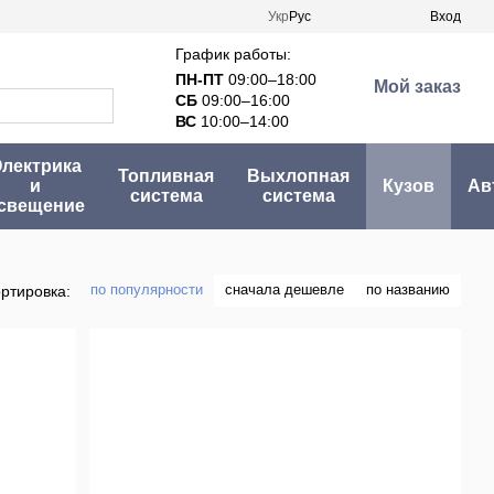
Укр
Рус
Вход
График работы:
ПН-ПТ
09:00–18:00
Мой заказ
СБ
09:00–16:00
ВС
10:00–14:00
лектрика
Топливная
Выхлопная
и
Кузов
Ав
система
система
свещение
по популярности
сначала дешевле
по названию
ртировка: