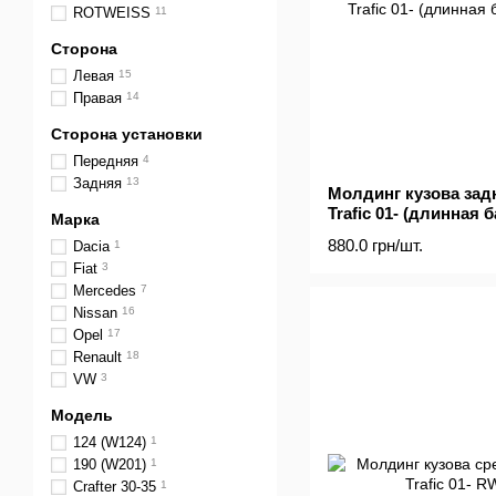
ROTWEISS
11
Сторона
Левая
15
Правая
14
Сторона установки
Передняя
4
Задняя
13
Молдинг кузова зад
Trafic 01- (длинная б
Марка
880.0 грн/шт.
Dacia
1
Fiat
3
Mercedes
7
Nissan
16
Opel
17
Renault
18
VW
3
Модель
124 (W124)
1
190 (W201)
1
Crafter 30-35
1