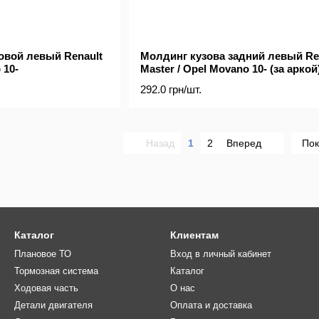
овой левый Renault
Молдинг кузова задний левый Re
 10-
Master / Opel Movano 10- (за аркой
292.0 грн/шт.
Назад
1
2
Вперед
Пок
Каталог
Клиентам
Плановое ТО
Вход в личный кабинет
Тормозная система
Каталог
Ходовая часть
О нас
Детали двигателя
Оплата и доставка