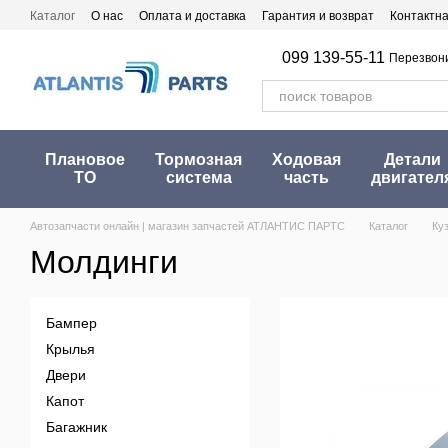
Перейти к основному контенту
Каталог
О нас
Оплата и доставка
Гарантия и возврат
Контактн
099 139-55-11
Перезвон
Плановое
Тормозная
Ходовая
Детали
ТО
система
часть
двигател
Автозапчасти онлайн | магазин запчастей АТЛАНТИС ПАРТС
Каталог
Ку
Молдинги
Бампер
Крылья
Двери
Капот
Багажник