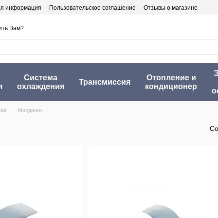
ая информация
Пользовательское соглашение
Отзывы о магазине
ить Вам?
Э
Система
Отопление и
Трансмиссия
я
охлаждения
кондиционер
о
зов
Молдинги
Со