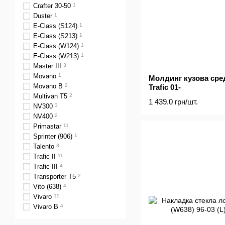
Crafter 30-50
1
Duster
1
E-Class (S124)
1
E-Class (S213)
1
E-Class (W124)
1
E-Class (W213)
1
Master III
3
Movano
1
Молдинг кузова сре
Movano B
2
Trafic 01-
Multivan T5
2
1 439.0 грн/шт.
NV300
3
NV400
2
Primastar
11
Sprinter (906)
1
Talento
3
Trafic II
11
Trafic III
4
Transporter T5
2
Vito (638)
4
Vivaro
15
Vivaro B
4