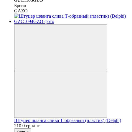
GZC1105GZO
Бренд
GAZO
Штуцер шланга слива Т-образный (пластик) (Delphi)
210.0 грн/шт.
Купить