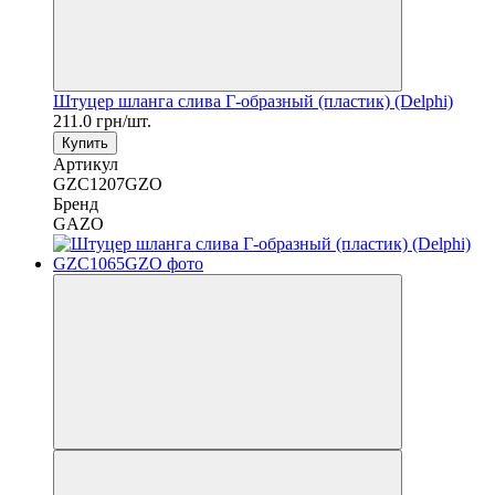
Штуцер шланга слива Г-образный (пластик) (Delphi)
211.0 грн/шт.
Купить
Артикул
GZC1207GZO
Бренд
GAZO