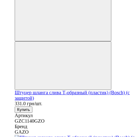
Штуцер шланга слива Т-образный (пластик) (Bosch) (с
защитой)
331.0 грн/шт.
Купить
Артикул
GZC1140GZO
Бренд
GAZO