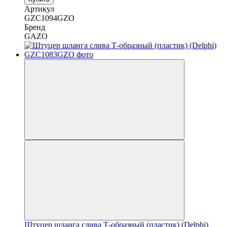
Артикул
GZC1094GZO
Бренд
GAZO
Штуцер шланга слива Т-образный (пластик) (Delphi)