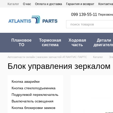
Перейти к основному контенту
Каталог
О нас
Оплата и доставка
Гарантия и возврат
Контактн
099 139-55-11
Перезвон
Плановое
Тормозная
Ходовая
Детали
ТО
система
часть
двигател
Автозапчасти онлайн | магазин запчастей АТЛАНТИС ПАРТС
Каталог
Эл
Блок управления зеркалом
Кнопка аварийки
Кнопка стеклоподъемника
Подрулевой переключатель
Выключатель освещения
Кнопка блокировки замков