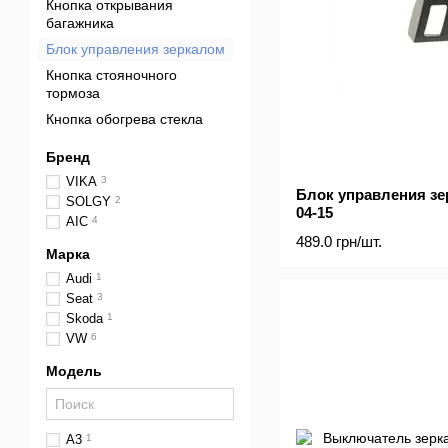
Кнопка открывания
багажника
Блок управления зеркалом
Кнопка стояночного
тормоза
Кнопка обогрева стекла
Бренд
VIKA
3
Блок управления зе
SOLGY
2
04-15
AIC
4
489.0 грн/шт.
Марка
Audi
1
Seat
3
Skoda
1
VW
6
Модель
A3
1