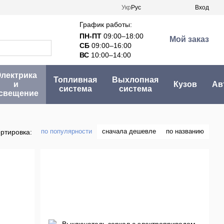
Укр
Рус
Вход
График работы:
ПН-ПТ
09:00–18:00
Мой заказ
СБ
09:00–16:00
ВС
10:00–14:00
лектрика
Топливная
Выхлопная
и
Кузов
Ав
система
система
свещение
по популярности
сначала дешевле
по названию
ртировка: