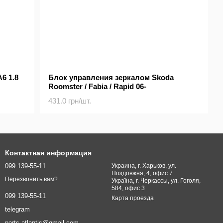
6 1.8
Блок управления зеркалом Skoda
Roomster / Fabia / Rapid 06-
431.0 грн/шт.
Контактная информация
099 139-55-11
Украина, г. Харьков, ул.
Поздовжня, 4, офис 7
Перезвонить вам?
Україна, г. Черкассы, ул. Гоголя,
584, офис 3
099 139-55-11
Карта проезда
telegram
parts.atlantis@gmail.com