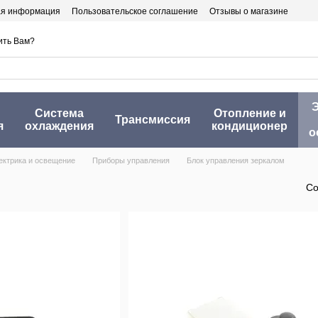
ая информация
Пользовательское соглашение
Отзывы о магазине
ить Вам?
Э
Система
Отопление и
Трансмиссия
я
охлаждения
кондиционер
о
ектрика и освещение
Приборы управления
Блок управления зеркалом
Со