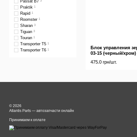
Passat B7
3
Praktik
1
Rapid
1
Roomster
1
Sharan
3
Tiguan
3
Touran
1
Transporter T5
1
Блок управления зе
Transporter T6
1
03-15 (черный/хром)
475.0 грн/шт.
© 2026
Atlantis Parts — автозапчасти онлайн
Принимаем к оплате