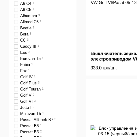
A6 C4
1
A6 C5
1
Alhambra
3
Allroad C5
1
Beetle
1
Bora
3
CC
3
Caddy III
1
Eos
3
Выключатель зерка
Eurovan T5
1
электроприводом VW 
Fabia
1
333.0 грн/шт.
Fox
1
Golf IV
1
Golf Plus
3
Golf Touran
1
Golf V
2
Golf VI
3
Jetta I
2
Multivan T5
1
Passat Alltrack B7
3
Passat B5
1
Passat B6
2