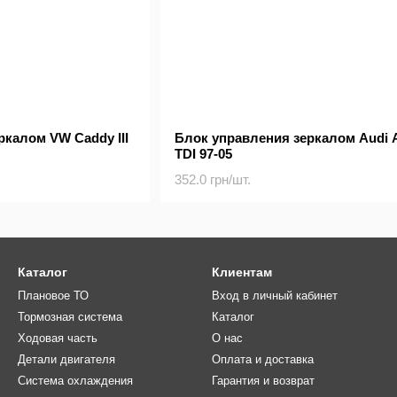
ркалом VW Caddy III
Блок управления зеркалом Audi A
TDI 97-05
352.0 грн/шт.
Каталог
Клиентам
Плановое ТО
Вход в личный кабинет
Тормозная система
Каталог
Ходовая часть
О нас
Детали двигателя
Оплата и доставка
Система охлаждения
Гарантия и возврат