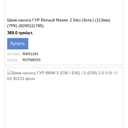
Шкив насоса ГУР Renault Master 2.5dci (3отв.) (113мм)
(7PK) (8200111785)
369.0 грн/шт.
Купить
Артикул
RWS1183
Бренд
ROTWEISS