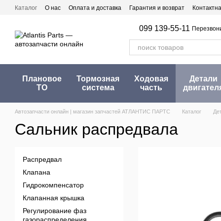
Перейти к основному контенту
Каталог
О нас
Оплата и доставка
Гарантия и возврат
Контактн
099 139-55-11
Перезвон
Плановое
Тормозная
Ходовая
Детали
ТО
система
часть
двигател
Автозапчасти онлайн | магазин запчастей АТЛАНТИС ПАРТС
Каталог
Де
Сальник распредвала
Распредвал
Клапана
Гидрокомпенсатор
Клапанная крышка
Регулирование фаз
газораспределения