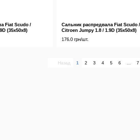
 Fiat Scudo /
Сальник распредвала Fiat Scudo /
.9D (35x50x8)
Citroen Jumpy 1.8 / 1.9D (35x50x8)
176.0 грн/шт.
Назад
1
2
3
4
5
6
...
7