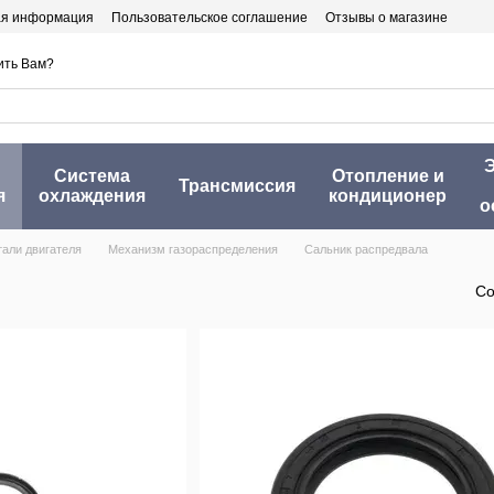
ая информация
Пользовательское соглашение
Отзывы о магазине
ить Вам?
Э
Система
Отопление и
Трансмиссия
я
охлаждения
кондиционер
о
тали двигателя
Механизм газораспределения
Сальник распредвала
Со