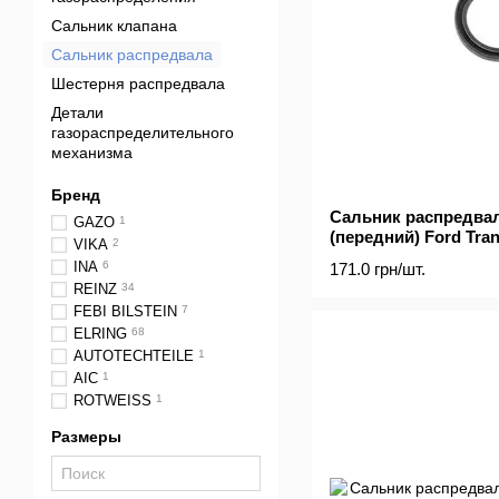
Сальник клапана
Сальник распредвала
Шестерня распредвала
Детали
газораспределительного
механизма
Бренд
Сальник распредвал
GAZO
1
(передний) Ford Trans
VIKA
2
(42x56x7)
INA
6
171.0 грн/шт.
REINZ
34
FEBI BILSTEIN
7
ELRING
68
AUTOTECHTEILE
1
AIC
1
ROTWEISS
1
Размеры