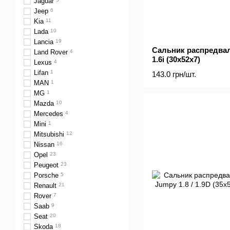
Jaguar
Jeep
6
Kia
11
Lada
10
Lancia
19
Сальник распредвала
Land Rover
4
1.6i (30x52x7)
Lexus
4
Lifan
1
143.0 грн/шт.
MAN
1
MG
1
Mazda
10
Mercedes
4
Mini
1
Mitsubishi
12
Nissan
16
Opel
23
Peugeot
23
Porsche
5
Renault
21
Rover
7
Saab
9
Seat
20
Skoda
18