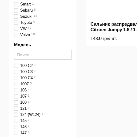
Smart
1
Subaru
5
Suzuki
13
Toyota
9
Сальник распредвала
VW
17
Citroen Jumpy 1.8 / 1
Volvo
18
143.0 грн/шт.
Модель
100 C2
7
100 C3
7
100 C4
7
1007
5
106
4
107
1
108
1
121
3
124 (W124)
1
145
2
146
2
147
6