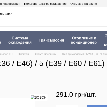
ая информация
Пользовательское соглашение
Отзывы о магазине
ить Вам?
Э
Система
Отопление и
Трансмиссия
я
охлаждения
кондиционер
о
ановое ТО
Фильтры
Фильтр масляный
Фильтр масляный BMW 3 (E36 / E46) / 5
 E46) / 5 (E39 / E60 / E61) / 
291.0 грн/шт.