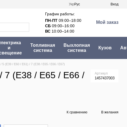
Укр
Рус
Вход
График работы:
ПН-ПТ
09:00–18:00
Мой заказ
СБ
09:00–16:00
ВС
10:00–14:00
лектрика
Топливная
Выхлопная
и
Кузов
Ав
система
система
свещение
 (E39 / E60 / E61) / 7 (E38 / E65 / E66 / E67)
7 (E38 / E65 / E66 /
Артикул
1457437003
К сравнению
В желания