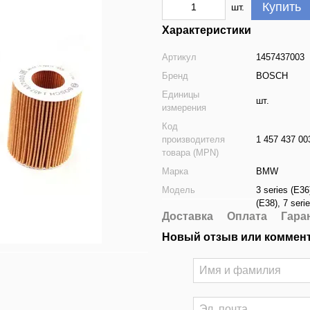
Купить
шт.
Характеристики
Артикул
1457437003
Бренд
BOSCH
Единицы
шт.
измерения
Код
производителя
1 457 437 00
товара (MPN)
Марка
BMW
Модель
3 series (E36
(E38)
,
7 seri
Доставка
Оплата
Гара
Новый отзыв или коммен