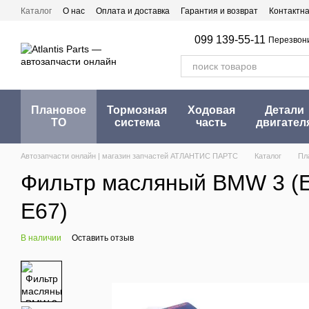
Перейти к основному контенту
Каталог
О нас
Оплата и доставка
Гарантия и возврат
Контактн
099 139-55-11
Перезвон
Плановое
Тормозная
Ходовая
Детали
ТО
система
часть
двигател
Автозапчасти онлайн | магазин запчастей АТЛАНТИС ПАРТС
Каталог
Пл
Фильтр масляный BMW 3 (E36 /
E67)
В наличии
Оставить отзыв