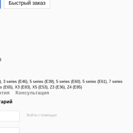
Быстрый заказ
3
)
,
3 series (E46)
,
5 series (E39)
,
5 series (E60)
,
5 series (E61)
,
7 series
es (E65)
,
X3 (E83)
,
X5 (E53)
,
Z3 (E36)
,
Z4 (E85)
нтия
Консультация
тарий
Войти с помощью