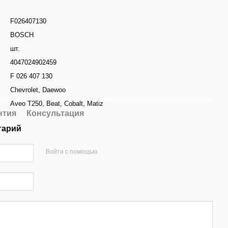
F026407130
BOSCH
шт.
4047024902459
F 026 407 130
Chevrolet
,
Daewoo
Aveo T250
,
Beat
,
Cobalt
,
Matiz
нтия
Консультация
тарий
Войти с помощью