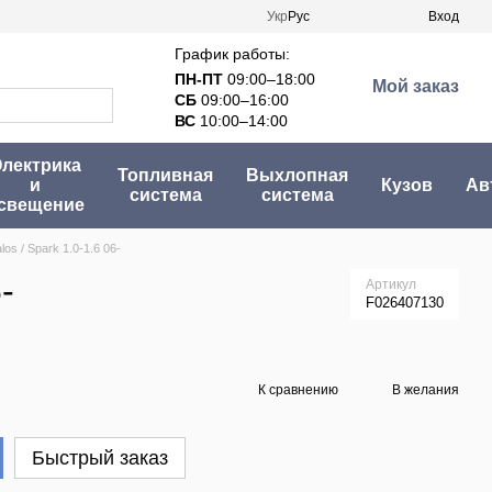
Укр
Рус
Вход
График работы:
ПН-ПТ
09:00–18:00
Мой заказ
СБ
09:00–16:00
ВС
10:00–14:00
лектрика
Топливная
Выхлопная
и
Кузов
Ав
система
система
свещение
os / Spark 1.0-1.6 06-
-
Артикул
F026407130
К сравнению
В желания
Быстрый заказ