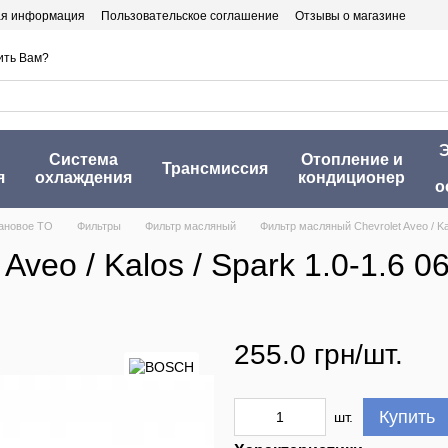
ая информация
Пользовательское соглашение
Отзывы о магазине
ить Вам?
Э
Система
Отопление и
Трансмиссия
я
охлаждения
кондиционер
о
ановое ТО
Фильтры
Фильтр масляный
Фильтр масляный Chevrolet Aveo / Kal
veo / Kalos / Spark 1.0-1.6 06
255.0 грн/шт.
Купить
шт.