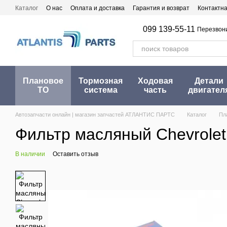
Перейти к основному контенту
Каталог
О нас
Оплата и доставка
Гарантия и возврат
Контактн
099 139-55-11
Перезвон
Плановое
Тормозная
Ходовая
Детали
ТО
система
часть
двигател
Автозапчасти онлайн | магазин запчастей АТЛАНТИС ПАРТС
Каталог
Пл
Фильтр масляный Chevrolet A
В наличии
Оставить отзыв