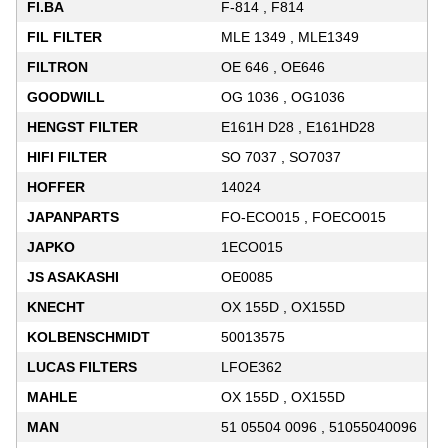
FI.BA
F-814 , F814
FIL FILTER
MLE 1349 , MLE1349
FILTRON
OE 646 , OE646
GOODWILL
OG 1036 , OG1036
HENGST FILTER
E161H D28 , E161HD28
HIFI FILTER
SO 7037 , SO7037
HOFFER
14024
JAPANPARTS
FO-ECO015 , FOECO015
JAPKO
1ECO015
JS ASAKASHI
OE0085
KNECHT
OX 155D , OX155D
KOLBENSCHMIDT
50013575
LUCAS FILTERS
LFOE362
MAHLE
OX 155D , OX155D
MAN
51 05504 0096 , 51055040096