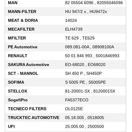
MAN
82 05504 6096 , 82055046096
MANN-FILTER
HU 947/2 x , HU9472x
MEAT & DORIA
14024
MECAFILTER
ELH4739
MFILTER
TE 629 , TE629
PE Automotive
089.081-00A , 08908100A
RENAULT
50 01 846 993 , 5001846993
SAKURA Automotive
EO-68020 , EO68020
SCT - MANNOL
SH 450 P , SH450P
SOFIMA
S 5005 PE , S5005PE
STELLOX
81-20001-SX , 8120001SX
SogefiPro
FA5377ECO
TECNECO FILTERS
OL0125E
TRUCKTEC AUTOMOTIVE
05.18.005 , 0518005
UFI
25.005.00 , 2500500