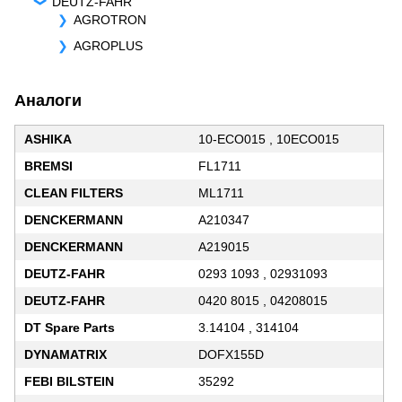
DEUTZ-FAHR
AGROTRON
AGROPLUS
Аналоги
ASHIKA
10-ECO015 , 10ECO015
BREMSI
FL1711
CLEAN FILTERS
ML1711
DENCKERMANN
A210347
DENCKERMANN
A219015
DEUTZ-FAHR
0293 1093 , 02931093
DEUTZ-FAHR
0420 8015 , 04208015
DT Spare Parts
3.14104 , 314104
DYNAMATRIX
DOFX155D
FEBI BILSTEIN
35292