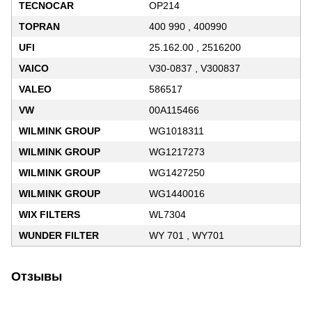
TECNOCAR
OP214
TOPRAN
400 990 , 400990
UFI
25.162.00 , 2516200
VAICO
V30-0837 , V300837
VALEO
586517
VW
00A115466
WILMINK GROUP
WG1018311
WILMINK GROUP
WG1217273
WILMINK GROUP
WG1427250
WILMINK GROUP
WG1440016
WIX FILTERS
WL7304
WUNDER FILTER
WY 701 , WY701
Отзывы