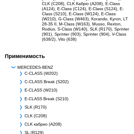
CLK (C208)
,
CLK Кабріо (A208)
,
E-Class
(A124)
,
E-Class (C124)
,
E-Class (S124)
,
E-
Class (S210)
,
E-Class (W124)
,
E-Class
(W210)
,
G-Class (W463)
,
Korando
,
Kyron
,
LT
28-35 II
,
M-Class (W163)
,
Musso
,
Rexton
,
Rodius
,
S-Class (W140)
,
SLK (R170)
,
Sprinter
(901)
,
Sprinter (903)
,
Sprinter (904)
,
V-Class
(638/2)
,
Vito (638)
Применимость
MERCEDES-BENZ
C-CLASS (W202)
C-CLASS Break (S202)
E-CLASS (W210)
E-CLASS Break (S210)
SLK (R170)
CLK (C208)
CLK кабрио (A208)
SL (R129)