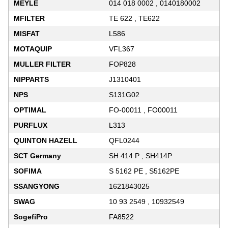
MEYLE
014 018 0002 , 0140180002
MFILTER
TE 622 , TE622
MISFAT
L586
MOTAQUIP
VFL367
MULLER FILTER
FOP828
NIPPARTS
J1310401
NPS
S131G02
OPTIMAL
FO-00011 , FO00011
PURFLUX
L313
QUINTON HAZELL
QFL0244
SCT Germany
SH 414 P , SH414P
SOFIMA
S 5162 PE , S5162PE
SSANGYONG
1621843025
SWAG
10 93 2549 , 10932549
SogefiPro
FA8522