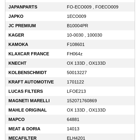
JAPANPARTS
FO-ECO009 , FOECO009
JAPKO
1ECO009
JC PREMIUM
B10004PR
KAGER
10-0030 , 100030
KAMOKA
F108601
KLAXCAR FRANCE
FH064z
KNECHT
OX 133D , OX133D
KOLBENSCHMIDT
50013227
KRAFT AUTOMOTIVE
1701122
LUCAS FILTERS
LFOE213
MAGNETI MARELLI
152071760869
MAHLE ORIGINAL
OX 133D , OX133D
MAPCO
64881
MEAT & DORIA
14013
MECAFILTER
ELH4201