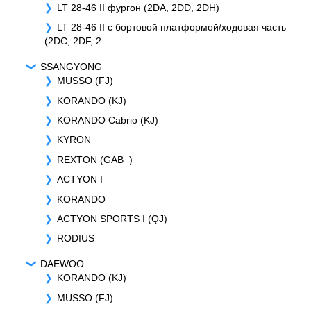
LT 28-46 II фургон (2DA, 2DD, 2DH)
LT 28-46 II c бортовой платформой/ходовая часть
(2DC, 2DF, 2
SSANGYONG
MUSSO (FJ)
KORANDO (KJ)
KORANDO Cabrio (KJ)
KYRON
REXTON (GAB_)
ACTYON I
KORANDO
ACTYON SPORTS I (QJ)
RODIUS
DAEWOO
KORANDO (KJ)
MUSSO (FJ)