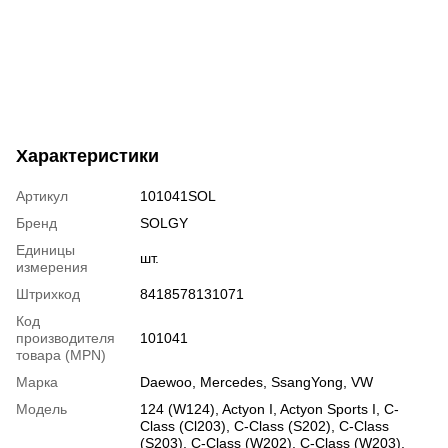
Характеристики
Артикул
101041SOL
Бренд
SOLGY
Единицы
шт.
измерения
Штрихкод
8418578131071
Код
производителя
101041
товара (MPN)
Марка
Daewoo
,
Mercedes
,
SsangYong
,
VW
Модель
124 (W124)
,
Actyon I
,
Actyon Sports I
,
C-
Class (Cl203)
,
C-Class (S202)
,
C-Class
(S203)
,
C-Class (W202)
,
C-Class (W203)
,