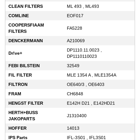
CLEAN FILTERS
ML 493 , ML493
COMLINE
EOF017
COOPERSFIAAM
FA5228
FILTERS
DENCKERMANN
A210069
DP1110.11.0023 ,
Dr!ve+
DP1110110023
FEBI BILSTEIN
32549
FIL FILTER
MLE 1354 A , MLE1354A
FILTRON
OE640/3 , OE6403
FRAM
CH6848
HENGST FILTER
E142H D21 , E142HD21
HERTH+BUSS
J1310400
JAKOPARTS
HOFFER
14013
IPS Parts
IFL-3S01 , IFL3S01