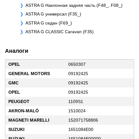
ASTRA G Наклонная задняя часть (F48_, F08_)
ASTRA G универсал (F35_)
ASTRA G седан (F69_)
ASTRA G CLASSIC Caravan (F35)
Аналоги
OPEL
0650307
GENERAL MOTORS
09192425
GMC
09192425
OPEL
09192425
PEUGEOT
1109S1
AKRON-MALÒ
1510024
MAGNETI MARELLI
152071758806
SUZUKI
1651084E00
SUZUKI
1651084E00000