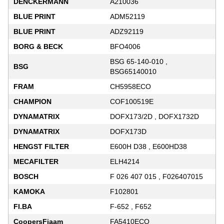
DENCKERMANN
A210036
BLUE PRINT
ADM52119
BLUE PRINT
ADZ92119
BORG & BECK
BFO4006
BSG 65-140-010 ,
BSG
BSG65140010
FRAM
CH5958ECO
CHAMPION
COF100519E
DYNAMATRIX
DOFX173/2D , DOFX1732D
DYNAMATRIX
DOFX173D
HENGST FILTER
E600H D38 , E600HD38
MECAFILTER
ELH4214
BOSCH
F 026 407 015 , F026407015
KAMOKA
F102801
FI.BA
F-652 , F652
CoopersFiaam
FA5410ECO