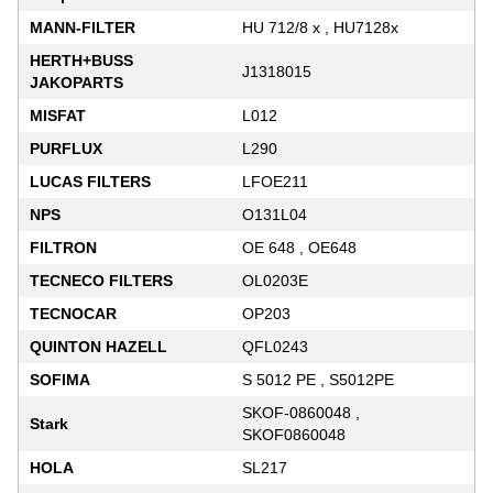
MANN-FILTER
HU 712/8 x , HU7128x
HERTH+BUSS
J1318015
JAKOPARTS
MISFAT
L012
PURFLUX
L290
LUCAS FILTERS
LFOE211
NPS
O131L04
FILTRON
OE 648 , OE648
TECNECO FILTERS
OL0203E
TECNOCAR
OP203
QUINTON HAZELL
QFL0243
SOFIMA
S 5012 PE , S5012PE
SKOF-0860048 ,
Stark
SKOF0860048
HOLA
SL217