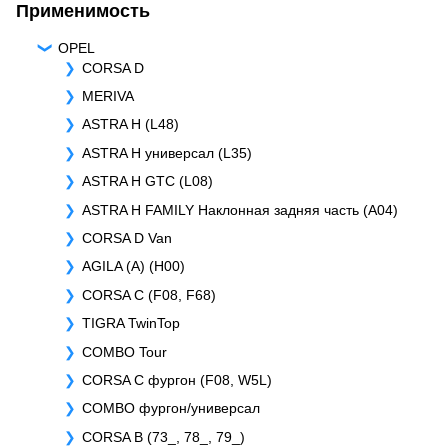
Применимость
OPEL
CORSA D
MERIVA
ASTRA H (L48)
ASTRA H универсал (L35)
ASTRA H GTC (L08)
ASTRA H FAMILY Наклонная задняя часть (A04)
CORSA D Van
AGILA (A) (H00)
CORSA C (F08, F68)
TIGRA TwinTop
COMBO Tour
CORSA C фургон (F08, W5L)
COMBO фургон/универсал
CORSA B (73_, 78_, 79_)