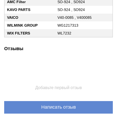
AMC Filter
SO-924 , SO924
KAVO PARTS
SO-924 , SO924
VAICO
V40-0085 , V400085
WILMINK GROUP
WG1217313
WIX FILTERS
WL7232
Отзывы
Добавьте первый отзыв
Написать отзыв