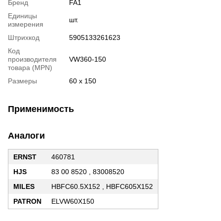
Бренд
FA1
Единицы
шт.
измерения
Штрихкод
5905133261623
Код
производителя
VW360-150
товара (MPN)
Размеры
60 x 150
Применимость
Аналоги
ERNST
460781
HJS
83 00 8520 , 83008520
MILES
HBFC60.5X152 , HBFC605X152
PATRON
ELVW60X150