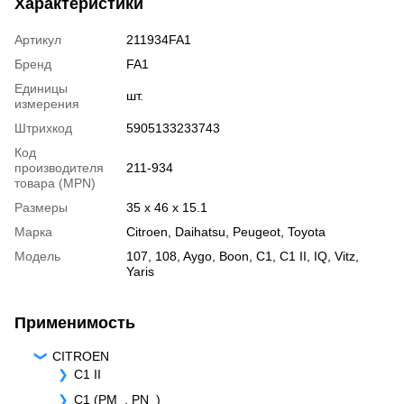
Характеристики
Артикул
211934FA1
Бренд
FA1
Единицы
шт.
измерения
Штрихкод
5905133233743
Код
производителя
211-934
товара (MPN)
Размеры
35 x 46 x 15.1
Марка
Citroen
,
Daihatsu
,
Peugeot
,
Toyota
Модель
107
,
108
,
Aygo
,
Boon
,
C1
,
C1 II
,
IQ
,
Vitz
,
Yaris
Применимость
CITROEN
C1 II
C1 (PM_, PN_)