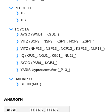
PEUGEOT
108
107
TOYOTA
AYGO (WNB1_, KGB1_)
VITZ (SCP9_, NSP9_, KSP9_, NCP9_, ZSP9_)
VITZ (NHP13_, NSP13_, NCP13_, KSP13_, NLP13_)
IQ (KPJ1_, NGJ1_, KGJ1_, NUJ1_)
AYGO (PAB4_, KGB4_)
YARIS Фургон/хетчбэк (_P13_)
DAIHATSU
BOON (M3_)
Аналоги
ASSO
99.3075 , 993075