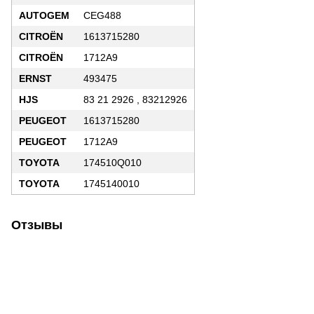
AUTOGEM
CEG488
CITROËN
1613715280
CITROËN
1712A9
ERNST
493475
HJS
83 21 2926 , 83212926
PEUGEOT
1613715280
PEUGEOT
1712A9
TOYOTA
174510Q010
TOYOTA
1745140010
Отзывы