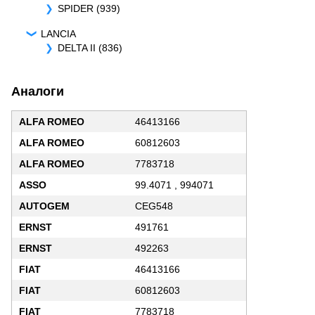
SPIDER (939)
LANCIA
DELTA II (836)
Аналоги
ALFA ROMEO
46413166
ALFA ROMEO
60812603
ALFA ROMEO
7783718
ASSO
99.4071 , 994071
AUTOGEM
CEG548
ERNST
491761
ERNST
492263
FIAT
46413166
FIAT
60812603
FIAT
7783718