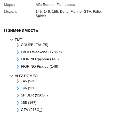
Марка
Alfa Romeo
,
Fiat
,
Lancia
Модель
145
,
146
,
155
,
Delta
,
Fiorino
,
GTV
,
Palio
,
Spider
Применимость
FIAT
COUPE (FA/175)
PALIO Weekend (178DX)
FIORINO фургон (146)
FIORINO Pick up (146)
ALFA ROMEO
145 (930)
146 (930)
SPIDER (916S_)
155 (167)
GTV (916C_)