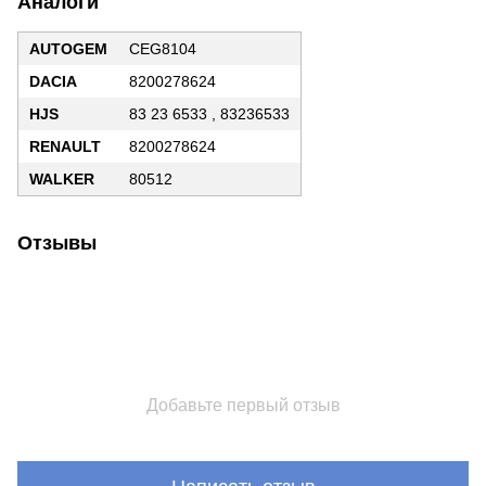
Аналоги
AUTOGEM
CEG8104
DACIA
8200278624
HJS
83 23 6533 , 83236533
RENAULT
8200278624
WALKER
80512
Отзывы
Добавьте первый отзыв