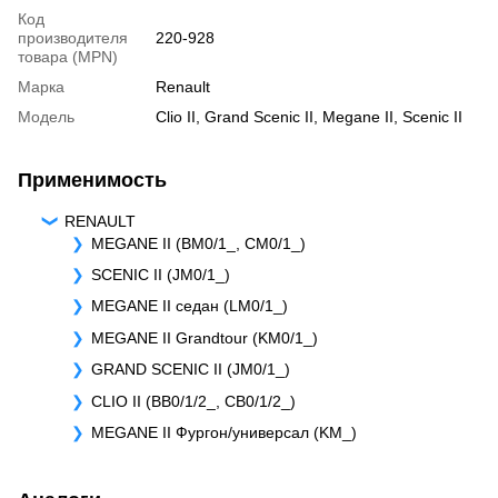
Код
производителя
220-928
товара (MPN)
Марка
Renault
Модель
Clio II
,
Grand Scenic II
,
Megane II
,
Scenic II
Применимость
RENAULT
MEGANE II (BM0/1_, CM0/1_)
SCENIC II (JM0/1_)
MEGANE II седан (LM0/1_)
MEGANE II Grandtour (KM0/1_)
GRAND SCENIC II (JM0/1_)
CLIO II (BB0/1/2_, CB0/1/2_)
MEGANE II Фургон/универсал (KM_)