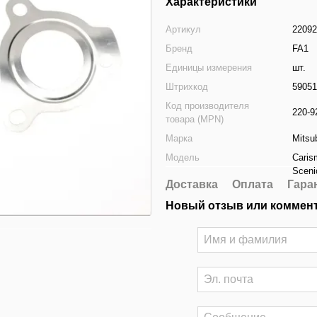
Характеристики
Артикул
2209
Бренд
FA1
Единицы измерения
шт.
Штрихкод
59051
Код производителя
220-9
товара (MPN)
Марка
Mitsu
Модель
Caris
Scenic
Доставка
Оплата
Гара
Новый отзыв или коммен