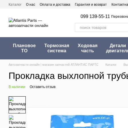
Перейти к основному контенту
Каталог
О нас
Оплата и доставка
Гарантия и возврат
Контактн
099 139-55-11
Перезвон
Плановое
Тормозная
Ходовая
Детали
ТО
система
часть
двигател
Автозапчасти онлайн | магазин запчастей АТЛАНТИС ПАРТС
Каталог
Вы
Прокладка выхлопной трубы 
В наличии
Оставить отзыв