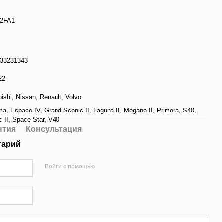
22FA1
33231343
22
bishi
,
Nissan
,
Renault
,
Volvo
ma
,
Espace IV
,
Grand Scenic II
,
Laguna II
,
Megane II
,
Primera
,
S40
,
 II
,
Space Star
,
V40
нтия
Консультация
тарий
Войти с помощью