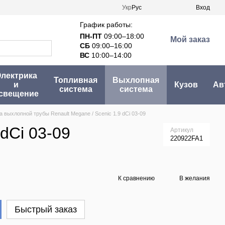
Укр
Рус
Вход
График работы:
ПН-ПТ
09:00–18:00
Мой заказ
СБ
09:00–16:00
ВС
10:00–14:00
лектрика
Топливная
Выхлопная
и
Кузов
Ав
система
система
свещение
 выхлопной трубы Renault Megane / Scenic 1.9 dCi 03-09
dCi 03-09
Артикул
220922FA1
К сравнению
В желания
Быстрый заказ