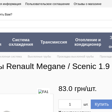
ая информация
Пользовательское соглашение
Отзывы о магазине
ить Вам?
Э
Система
Отопление и
Трансмиссия
я
охлаждения
кондиционер
о
хлопная система
Выхлопные трубы
Прокладка выхлопной трубы
Прокладка
Renault Megane / Scenic 1.9 
83.0 грн/шт.
Купить
шт.