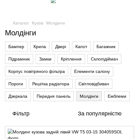
Каталог
Кузов
Молдінги
Молдінги
Бампер
Крила
Двері
Капот
Багажник
Підрамник
Замки
Кріплення
Склопідіймач
Корпус повітряного фільтра
Елементи салону
Пороги
Решітка радіатора
Світловідбивач
Дзеркала
Передня панель
Молдінги
Емблеми
Фільтр
За популярністю