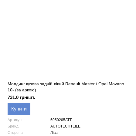
Молдинг кузова задній лівий Renault Master / Opel Movano
10- (за аркою)
731.0 грн/шт.
Купити
Артикул
5050205ATT
Бренд
AUTOTECHTEILE
Сторона
Ліва