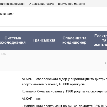
тактна інформація
Угода користувача
Відгуки про магазин
нити Вам?
Елект
Система
Опалення та
Трансміссія
та
охолодження
кондиціонер
освітл
LKAR
ALKAR – європейський лідер у виробництві та дистрибу
асортиментом у понад 16 000 артикулів.
Компанія була заснована у 1968 році та на сьогодні м
ALKAR – це:
- Найбільший асортимент на ринку (покриття 98% існ