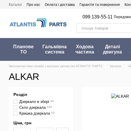
Перейти до основного контенту
Каталог
Про нас
Оплата і доставка
Гарантія та повернення
Кон
099 139-55-11
Передзво
Планове
Гальмівна
Ходова
Деталі
ТО
система
частина
двигуна
Автозапчастини онлайн | магазин запчастин АТЛАНТІС ПАРТС
Каталог
A
ALKAR
Розділ
Дзеркало в зборі
34
Скло дзеркала
192
Кришка дзеркала
42
Ціна, грн
Від Ціна, грн
До Ціна, грн