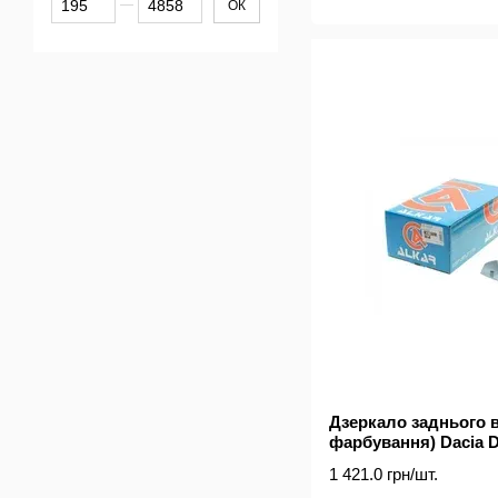
ОК
Дзеркало заднього в
фарбування) Dacia Du
Sandero 04- (електро 
1 421.0 грн/шт.