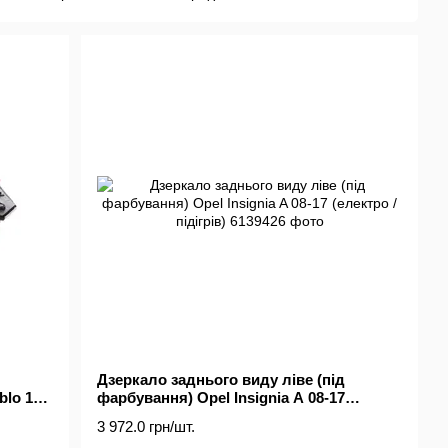
тужністю до 3 млн. одиниць на рік та унікальними для галузі
та стоком у 1 480 000 одиниць товару
Дзеркало заднього виду ліве (під
lo 10-
фарбування) Opel Insignia A 08-17
)
(електро / підігрів)
3 972.0 грн/шт.