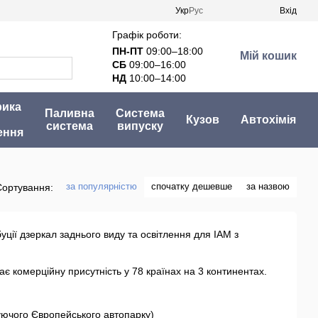
Укр
Рус
Вхід
Графік роботи:
ПН-ПТ
09:00–18:00
Мій кошик
СБ
09:00–16:00
НД
10:00–14:00
рика
Паливна
Система
Кузов
Автохімія
система
випуску
ення
за популярністю
спочатку дешевше
за назвою
Сортування:
ції дзеркал заднього виду та освітлення для IAM з
ає комерційну присутність у 78 країнах на 3 континентах.
уючого Європейського автопарку)