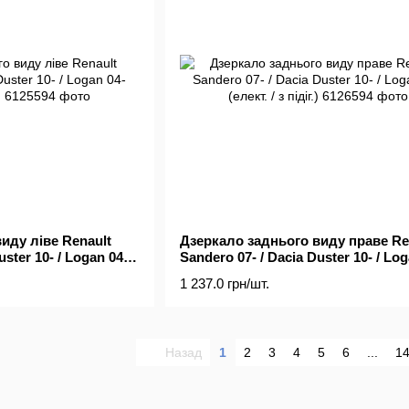
иду ліве Renault
Дзеркало заднього виду праве Re
uster 10- / Logan 04-
Sandero 07- / Dacia Duster 10- / Log
(елект. / з підіг.)
1 237.0 грн/шт.
Назад
1
2
3
4
5
6
...
1