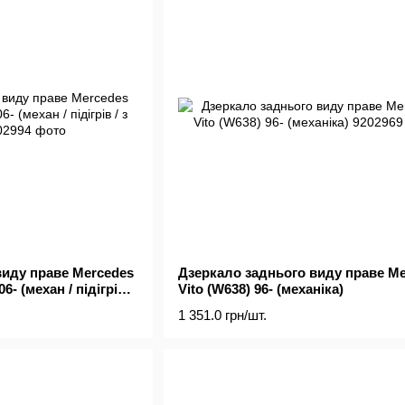
виду праве Mercedes
Дзеркало заднього виду праве M
06- (механ / підігрів /
Vito (W638) 96- (механіка)
1 351.0 грн/шт.