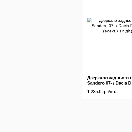
Дзеркало заднього в
Sandero 07- / Dacia D
(елект. / з підіг.)
1 285.0 грн/шт.