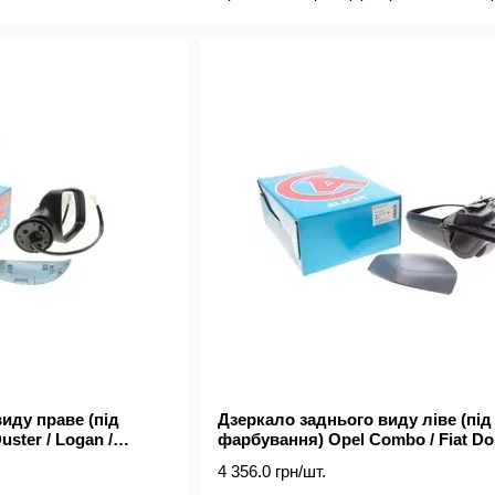
- Власні заводи у Португалії та Китаї з виробничою по
відділами контролю якості
- Складські приміщення загальною площею 39 000 м2 
- Сертифікат ISO 9001/2008 (TUV NORD)
Сайт постачальника:
https://www.alkar.es/
иду праве (під
Дзеркало заднього виду ліве (під
ster / Logan /
фарбування) Opel Combo / Fiat Dob
/ підігрів)
(електро / з підігрів. / з поворотом
4 356.0 грн/шт.