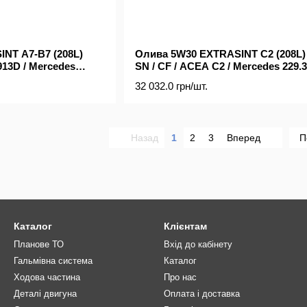
NT A7-B7 (208L)
Олива 5W30 EXTRASINT C2 (208L) 
913D / Mercedes
SN / CF / ACEA C2 / Mercedes 229.3
API SN Plus / SP)
Mercedes 229.51 / Mercedes 229.52 
32 032.0 грн/шт.
Mercedes 226.5 / BMW LL-04)
Назад
1
2
3
Вперед
П
Каталог
Клієнтам
Планове ТО
Вхід до кабінету
Гальмівна система
Каталог
Ходова частина
Про нас
Деталі двигуна
Оплата і доставка