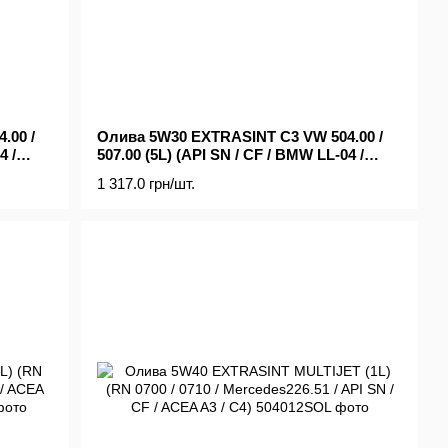
.00 /
Олива 5W30 EXTRASINT C3 VW 504.00 /
4 /
507.00 (5L) (API SN / CF / BMW LL-04 /
Mercedes 229.51 / PORSCHE C30)
1 317.0 грн/шт.