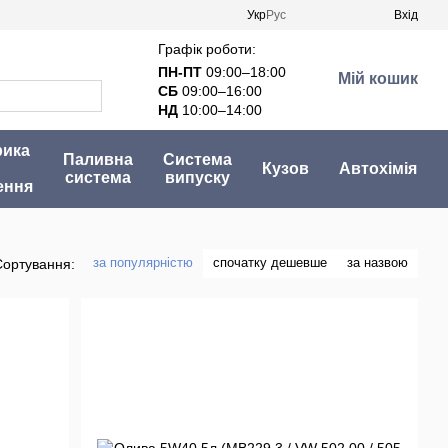
Укр
Рус
Вхід
Графік роботи:
ПН-ПТ
09:00–18:00
Мій кошик
СБ
09:00–16:00
НД
10:00–14:00
рика
Паливна
Система
Кузов
Автохімія
система
випуску
ення
за популярністю
спочатку дешевше
за назвою
Сортування: