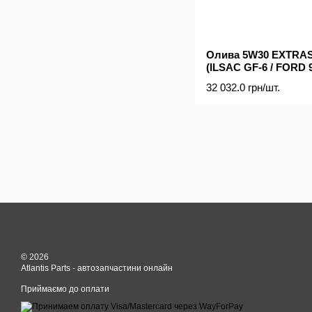
Олива 5W30 EXTRASI
(ILSAC GF-6 / FORD 
229.61 / RN 0700 / ) (
32 032.0 грн/шт.
© 2026
Atlantis Parts - автозапчастини онлайн
Приймаємо до оплати