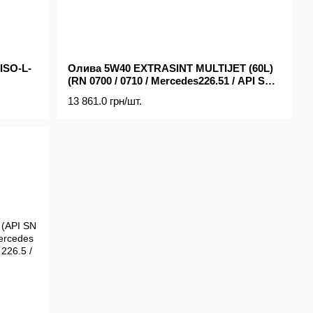
ISO-L-
Олива 5W40 EXTRASINT MULTIJET (60L)
(RN 0700 / 0710 / Mercedes226.51 / API SN /
CF / ACEA A3 / C4)
13 861.0 грн/шт.