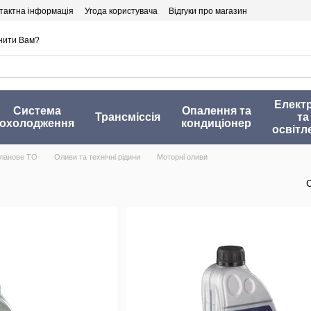
тактна інформація
Угода користувача
Відгуки про магазин
нити Вам?
Елект
Система
Опалення та
Трансміссія
та
охолодження
кондиціонер
освітл
ланове ТО
Оливи та технічні рідини
Моторні оливи