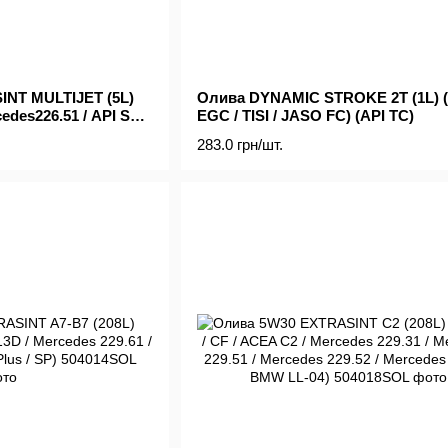
NT MULTIJET (5L)
Олива DYNAMIC STROKE 2T (1L) (
cedes226.51 / API SN /
EGC / TISI / JASO FC) (API TC)
283.0 грн/шт.