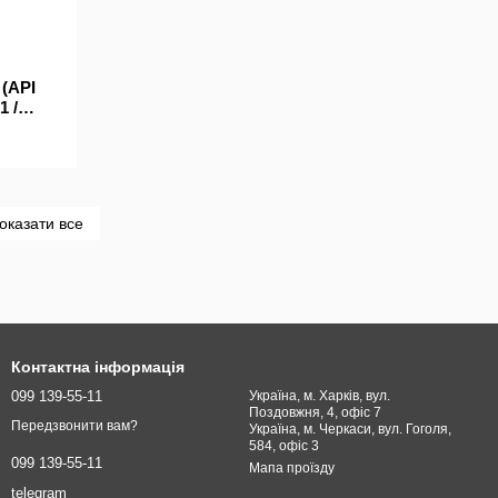
(API
1 /
/
оказати все
Контактна інформація
099 139-55-11
Україна, м. Харків, вул.
Поздовжня, 4, офіс 7
Передзвонити вам?
Україна, м. Черкаси, вул. Гоголя,
584, офіс 3
099 139-55-11
Мапа проїзду
telegram