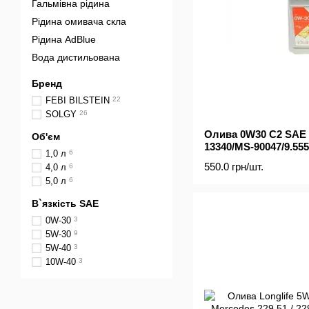
Гальмівна рідина
Рідина омивача скла
Рідина AdBlue
Вода дистильована
Бренд
FEBI BILSTEIN
22
SOLGY
26
Олива 0W30 C2 SAE 
Об'єм
13340/MS-90047/9.55
1,0 л
6
550.0 грн/шт.
4,0 л
6
5,0 л
6
В`язкість SAE
0W-30
3
5W-30
9
5W-40
3
10W-40
3