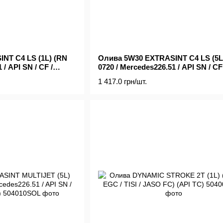
NT C4 LS (1L) (RN
Олива 5W30 EXTRASINT C4 LS (5L
 / API SN / CF /
0720 / Mercedes226.51 / API SN / CF 
 / B4)
ACEA C4 сумісний A3 / B4)
1 417.0 грн/шт.