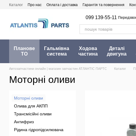
Перейти до основного контенту
Каталог
Про нас
Оплата і доставка
Гарантія та повернення
Кон
099 139-55-11
Передзво
Планове
Гальмівна
Ходова
Деталі
ТО
система
частина
двигуна
Автозапчастини онлайн | магазин запчастин АТЛАНТІС ПАРТС
Каталог
П
Моторні оливи
Моторні оливи
Олива для АКПП
Трансмісійні оливи
Антифриз
Рідина гідропідсилювача