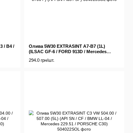
 / B4 /
Олива 5W30 EXTRASINT A7-B7 (1L)
(ILSAC GF-6 / FORD 913D / Mercedes
.00 /
229.61 / RN 0700 / ) (API SN Plus / SP)
294.0 грн/шт.