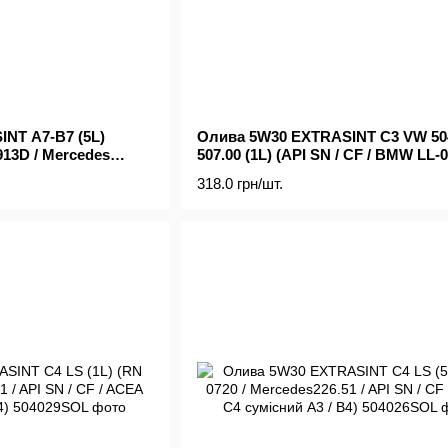
NT A7-B7 (5L)
Олива 5W30 EXTRASINT C3 VW 504
913D / Mercedes
507.00 (1L) (API SN / CF / BMW LL-0
API SN Plus / SP)
Mercedes 229.51 / PORSCHE C30)
318.0 грн/шт.