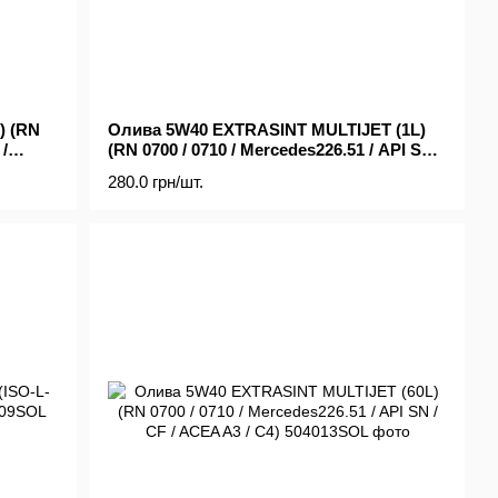
) (RN
Олива 5W40 EXTRASINT MULTIJET (1L)
/
(RN 0700 / 0710 / Mercedes226.51 / API SN /
CF / ACEA A3 / C4)
280.0 грн/шт.