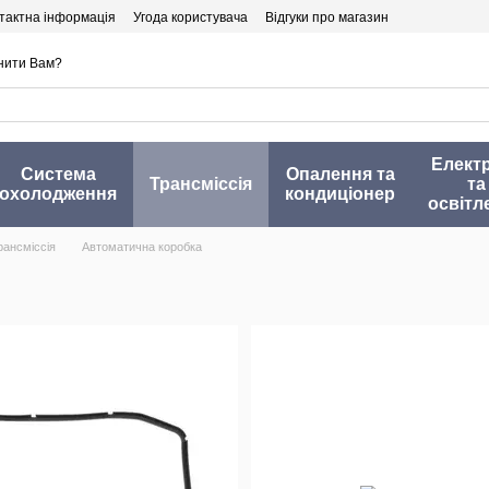
тактна інформація
Угода користувача
Відгуки про магазин
нити Вам?
Елект
Система
Опалення та
Трансміссія
та
охолодження
кондиціонер
освітл
рансміссія
Автоматична коробка