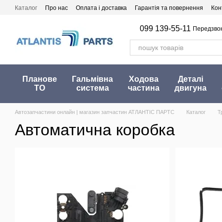
Перейти до основного контенту
Каталог
Про нас
Оплата і доставка
Гарантія та повернення
Кон
099 139-55-11
Передзво
Планове
Гальмівна
Ходова
Деталі
ТО
система
частина
двигуна
Автозапчастини онлайн | магазин запчастин АТЛАНТІС ПАРТС
Каталог
Т
Автоматична коробка