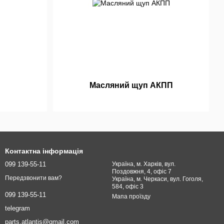
Масляний щуп АКПП
Контактна інформація
099 139-55-11
Україна, м. Харків, вул.
Поздовжня, 4, офіс 7
Передзвонити вам?
Україна, м. Черкаси, вул. Гоголя,
584, офіс 3
099 139-55-11
Мапа проїзду
telegram
parts.atlantis@gmail.com