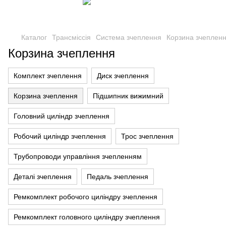
Каталог
Трансміссія
Система зчеплення
Корзина зчеплен
Корзина зчеплення
Комплект зчеплення
Диск зчеплення
Корзина зчеплення
Підшипник вижимний
Головний циліндр зчеплення
Робочий циліндр зчеплення
Трос зчеплення
Трубопроводи управління зчепленням
Деталі зчеплення
Педаль зчеплення
Ремкомплект робочого циліндру зчеплення
Ремкомплект головного циліндру зчеплення