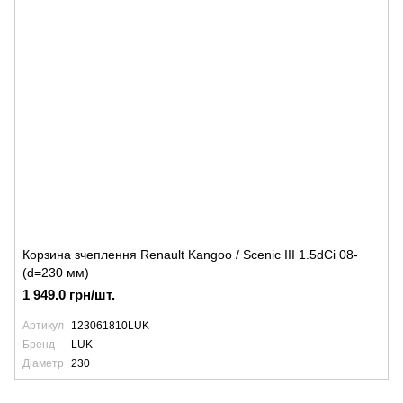
Корзина зчеплення Renault Kangoo / Scenic III 1.5dCi 08-
(d=230 мм)
1 949.0 грн/шт.
Артикул
123061810LUK
Бренд
LUK
Діаметр
230