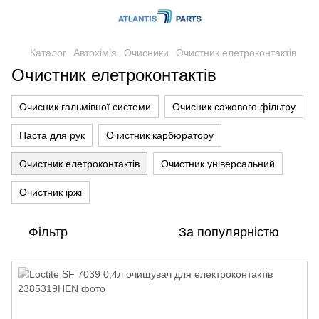
Каталог
Автохімія
Очисники
Очистник елетроконтактів
Очистник елетроконтактів
Очисник гальмівної системи
Очисник сажового фільтру
Паста для рук
Очистник карбюратору
Очистник елетроконтактів
Очистник універсальний
Очистник іржі
Фільтр
За популярністю