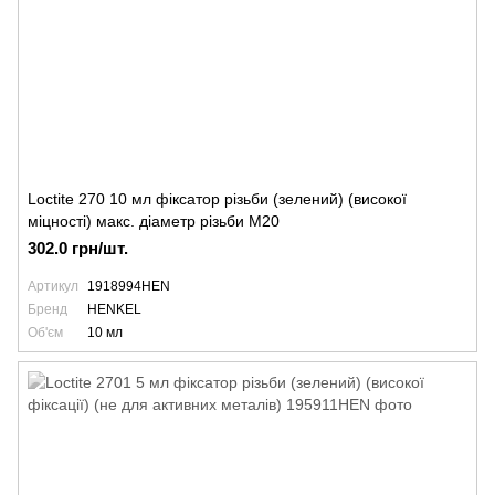
Loctite 270 10 мл фіксатор різьби (зелений) (високої
міцності) макс. діаметр різьби М20
302.0 грн/шт.
Артикул
1918994HEN
Бренд
HENKEL
Об'єм
10 мл