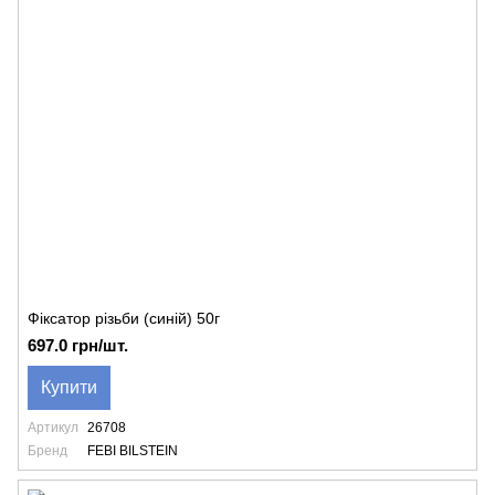
Фіксатор різьби (синій) 50г
697.0 грн/шт.
Купити
Артикул
26708
Бренд
FEBI BILSTEIN