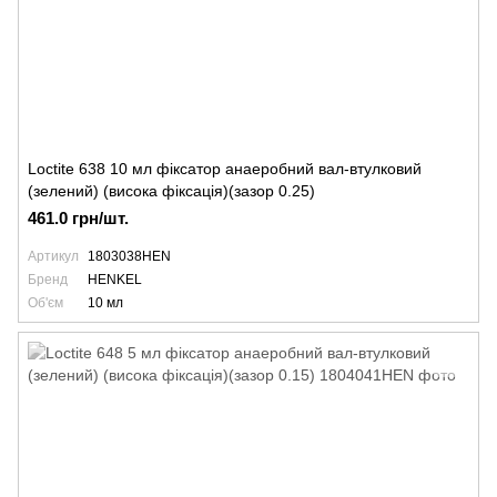
Loctite 638 10 мл фіксатор анаеробний вал-втулковий
(зелений) (висока фіксація)(зазор 0.25)
461.0 грн/шт.
Артикул
1803038HEN
Бренд
HENKEL
Об'єм
10 мл