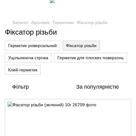
Каталог
Автохімія
Герметики
Фіксатор різьби
Фіксатор різьби
Герметик універсальний
Фіксатор різьби
Ущільнююча стрічка
Герметик для плоских поверхонь
Клей-герметик
Фільтр
За популярністю