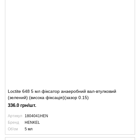
Loctite 648 5 мл фіксатор анаеробний вал-втулковий
(зелений) (висока фіксація)(зазор 0.15)
336.0 грн/шт.
Артикул
1804041HEN
Бренд
HENKEL
Об'єм
5 мл