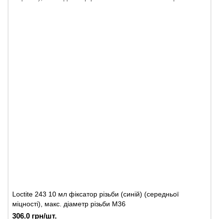
Loctite 243 10 мл фіксатор різьби (синій) (середньої
міцності), макс. діаметр різьби М36
306.0 грн/шт.