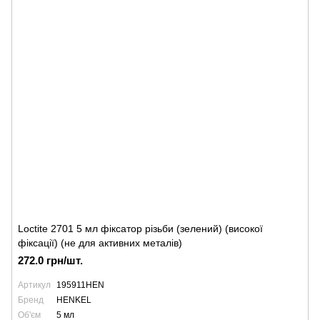
Loctite 2701 5 мл фіксатор різьби (зелений) (високої
фіксації) (не для активних металів)
272.0 грн/шт.
Артикул
195911HEN
Бренд
HENKEL
Об'єм
5 мл