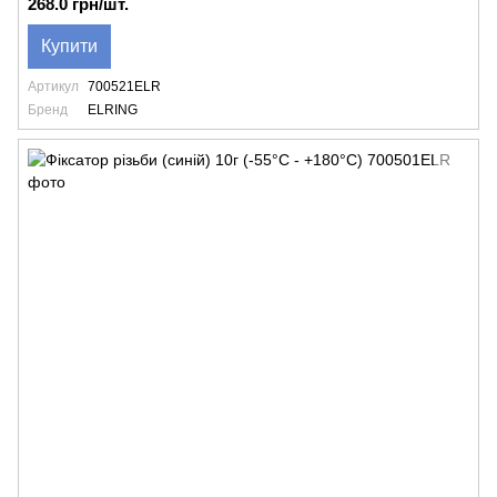
268.0 грн/шт.
Купити
Артикул
700521ELR
Бренд
ELRING