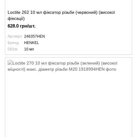
Loctite 262 10 мл фіксатор різьби (червоний) (високої
фіксації)
628.0 грн/шт.
Артикул
246357HEN
Бренд
HENKEL
Об'єм
10 мл