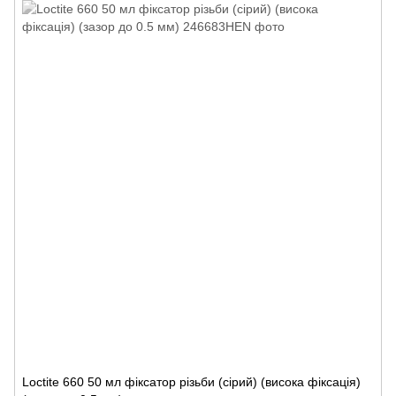
Loctite 660 50 мл фіксатор різьби (сірий) (висока фіксація)