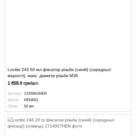
Loctite 243 50 мл фіксатор різьби (синій) (середньої
міцності), макс. діаметр різьби М36
1 858.0 грн/шт.
Артикул
1335863HEN
Бренд
HENKEL
Об'єм
50 мл