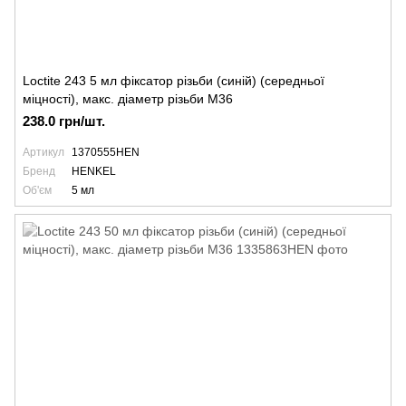
Loctite 243 5 мл фіксатор різьби (синій) (середньої
міцності), макс. діаметр різьби М36
238.0 грн/шт.
Артикул
1370555HEN
Бренд
HENKEL
Об'єм
5 мл