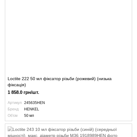
Loctite 222 50 мл фіксатор різьби (рожевий) (низька
фіксація)
1 858.0 грн/шт.
Артикул
245635HEN
Бренд
HENKEL
Об'єм
50 мл